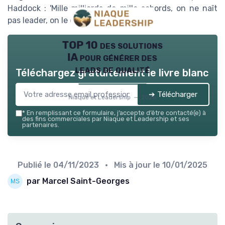
Haddock : 'Mille milliards de mille sabords, on ne naît
pas leader, on le devient !'
TOP 10 des solutions
IA pour générer des
leads de qualité
Téléchargez gratuitement le livre blanc
➔ Télécharger
Niaque et Leadership — 2026
*
En remplissant ce formulaire, j’accepte d’être contacté(e) à
des fins commerciales par Niaque et Leadership et ses
partenaires.
Publié le
04/11/2023
• Mis à jour le
10/01/2025
par Marcel Saint-Georges