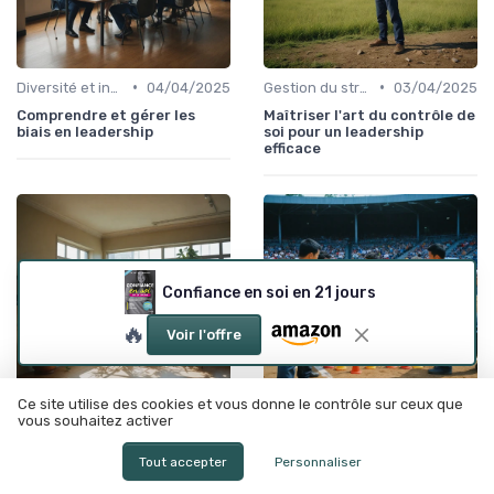
•
•
Diversité et inclusion
04/04/2025
Gestion du stress
03/04/2025
Comprendre et gérer les
Maîtriser l'art du contrôle de
biais en leadership
soi pour un leadership
efficace
Confiance en soi en 21 jours
🔥
Voir l'offre
Ce site utilise des cookies et vous donne le contrôle sur ceux que
vous souhaitez activer
•
•
Leadership éthique
03/04/2025
Adaptabilité et résilience
12/06/2025
L'Art de la Bienveillance en
Cultiver l'esprit de
Tout accepter
Personnaliser
Leadership
compétition dans le
leadership