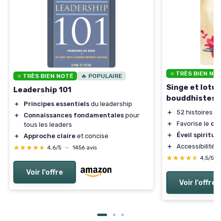
⭐ TRÈS BIEN NO
⭐ TRÈS BIEN NOTÉ
🔥 POPULAIRE
Singe et lotus
Leadership 101
bouddhistes
＋
Principes essentiels
du leadership
＋
52 histoires i
＋
Connaissances fondamentales
pour
＋
Favorise le
dé
tous les leaders
＋
Éveil spirituel
＋
Approche claire
et concise
＋
Accessibilité
★★★★★
★★★★★
4,6/5
—
1456 avis
★★★★★
★★★★★
4,5/5
Voir l'offre
Voir l'offre