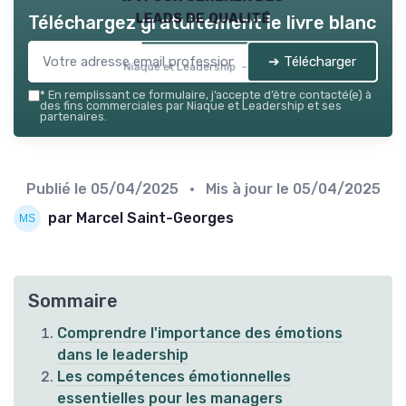
leads de qualité
Téléchargez gratuitement le livre blanc
➔ Télécharger
Niaque et Leadership — 2026
*
En remplissant ce formulaire, j’accepte d’être contacté(e) à
des fins commerciales par Niaque et Leadership et ses
partenaires.
Publié le
05/04/2025
• Mis à jour le
05/04/2025
par Marcel Saint-Georges
Sommaire
Comprendre l'importance des émotions
dans le leadership
Les compétences émotionnelles
essentielles pour les managers