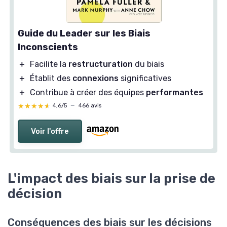
Guide du Leader sur les Biais
Inconscients
＋
Facilite la
restructuration
du biais
＋
Établit des
connexions
significatives
＋
Contribue à créer des équipes
performantes
★★★★★
★★★★★
4,6/5
—
466 avis
Voir l'offre
L'impact des biais sur la prise de
décision
Conséquences des biais sur les décisions