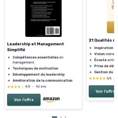
21 Qualités d
Leadership et Management
＋
Inspiration
de
Simplifié
＋
Vision
claire
＋
Compétences essentielles
en
＋
Écoute
active
management
＋
Prise de déci
＋
Techniques de motivation
＋
Gestion du 
＋
Développement du leadership
★★★★★
★★★★★
5/5
—
＋
Amélioration de la communication
★★★★★
★★★★★
4/5
—
42 avis
Voir l'offre
Voir l'offre