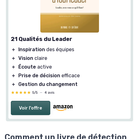
21 Qualités du Leader
＋
Inspiration
des équipes
＋
Vision
claire
＋
Écoute
active
＋
Prise de décision
efficace
＋
Gestion du changement
★★★★★
★★★★★
5/5
—
4 avis
Voir l'offre
Comment un livre de détection