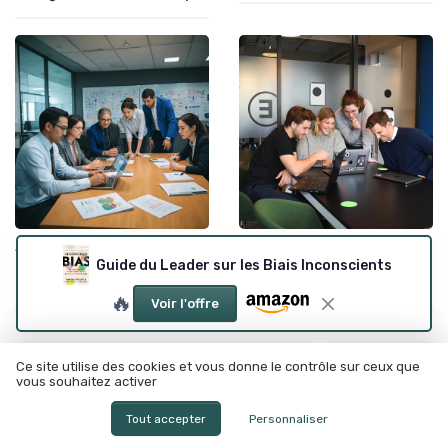
•
•
Adaptabilité et résilience
07/11/2025
Adaptabilité et résilience
22/03/2025
Guide du Leader sur les Biais Inconscients
Maîtriser l'art de
Maîtriser l'art du leadership :
l'adaptabilité en leadership
Stratégies et défis
🔥
Voir l'offre
Ce site utilise des cookies et vous donne le contrôle sur ceux que
vous souhaitez activer
Tout accepter
Personnaliser