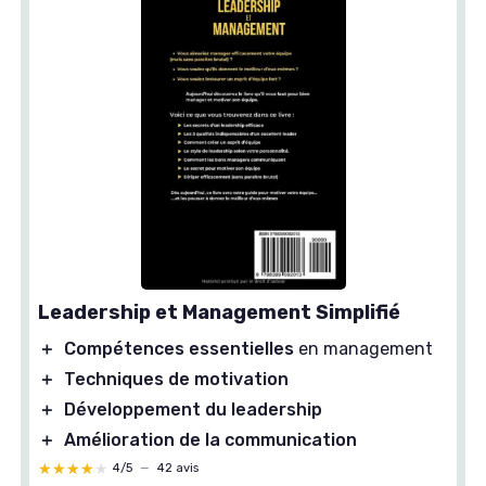
Leadership et Management Simplifié
＋
Compétences essentielles
en management
＋
Techniques de motivation
＋
Développement du leadership
＋
Amélioration de la communication
★★★★★
★★★★★
4/5
—
42 avis