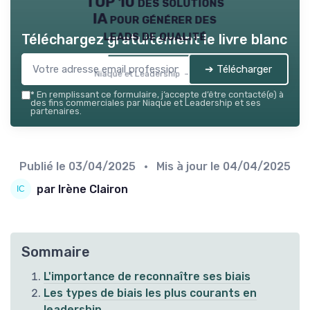
TOP 10 des solutions
IA pour générer des
leads de qualité
Téléchargez gratuitement le livre blanc
➔ Télécharger
Niaque et Leadership — 2026
*
En remplissant ce formulaire, j’accepte d’être contacté(e) à
des fins commerciales par Niaque et Leadership et ses
partenaires.
Publié le
03/04/2025
• Mis à jour le
04/04/2025
par Irène Clairon
Sommaire
L'importance de reconnaître ses biais
Les types de biais les plus courants en
leadership