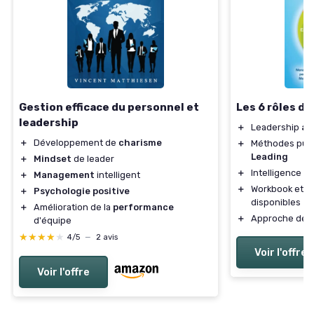
Gestion efficace du personnel et
Les 6 rôles du
leadership
＋
Leadership
au
＋
Développement de
charisme
＋
Méthodes pui
Leading
＋
Mindset
de leader
＋
Intelligence
ém
＋
Management
intelligent
＋
Workbook et
e
＋
Psychologie positive
disponibles
＋
Amélioration de la
performance
＋
Approche de
d'équipe
★★★★★
★★★★★
4/5
—
2 avis
Voir l'offre
Voir l'offre