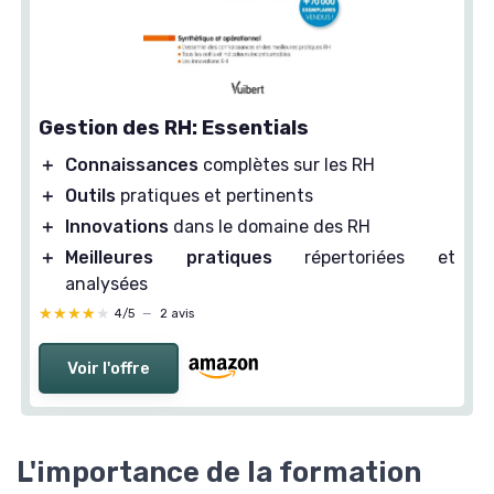
Gestion des RH: Essentials
＋
Connaissances
complètes sur les RH
＋
Outils
pratiques et pertinents
＋
Innovations
dans le domaine des RH
＋
Meilleures pratiques
répertoriées et
analysées
★★★★★
★★★★★
4/5
—
2 avis
Voir l'offre
L'importance de la formation