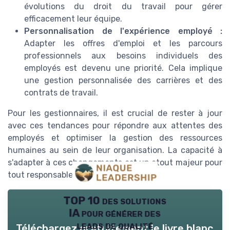
évolutions du droit du travail pour gérer
efficacement leur équipe.
Personnalisation de l'expérience employé :
Adapter les offres d'emploi et les parcours
professionnels aux besoins individuels des
employés est devenu une priorité. Cela implique
une gestion personnalisée des carrières et des
contrats de travail.
Pour les gestionnaires, il est crucial de rester à jour
avec ces tendances pour répondre aux attentes des
employés et optimiser la gestion des ressources
humaines au sein de leur organisation. La capacité à
s'adapter à ces changements est un atout majeur pour
tout responsable ressources.
TOP 10 des solutions
IA pour générer des
leads de qualité
Téléchargez gratuitement le livre blanc