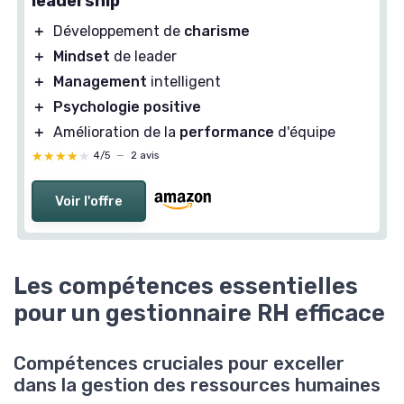
leadership
＋
Développement de
charisme
＋
Mindset
de leader
＋
Management
intelligent
＋
Psychologie positive
＋
Amélioration de la
performance
d'équipe
★★★★★
★★★★★
4/5
—
2 avis
Voir l'offre
Les compétences essentielles
pour un gestionnaire RH efficace
Compétences cruciales pour exceller
dans la gestion des ressources humaines