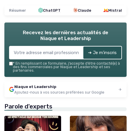
Résumer
ChatGPT
Claude
Mistral
Recevez les dernières actualités de
Niaque et Leadership
➔ Je m'inscris
*
En remplissant ce formulaire, j’accepte d’être contacté(e) à
des fins commerciales par Niaque et Leadership et ses
partenaires.
Niaque et Leadership
Ajoutez-nous à vos sources préférées sur Google
Parole d'experts