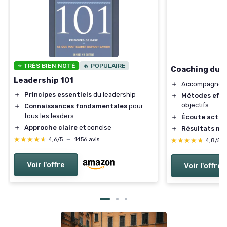
⭐ TRÈS BIEN NOTÉ
🔥 POPULAIRE
Coaching du 
Leadership 101
＋
Accompagneme
＋
Principes essentiels
du leadership
＋
Métodes effi
objectifs
＋
Connaissances fondamentales
pour
tous les leaders
＋
Écoute activ
＋
Approche claire
et concise
＋
Résultats me
★★★★★
★★★★★
4,6/5
—
1456 avis
★★★★★
★★★★★
4,8/5
Voir l'offre
Voir l'offre