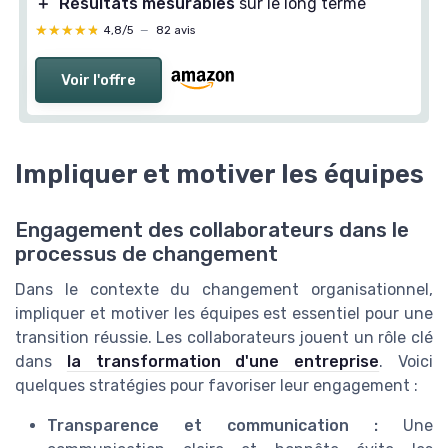
＋
Résultats mesurables
sur le long terme
★★★★★
★★★★★
4,8/5
—
82 avis
Voir l'offre
Impliquer et motiver les équipes
Engagement des collaborateurs dans le
processus de changement
Dans le contexte du changement organisationnel,
impliquer et motiver les équipes est essentiel pour une
transition réussie. Les collaborateurs jouent un rôle clé
dans
la transformation d'une entreprise
. Voici
quelques stratégies pour favoriser leur engagement :
Transparence et communication :
Une