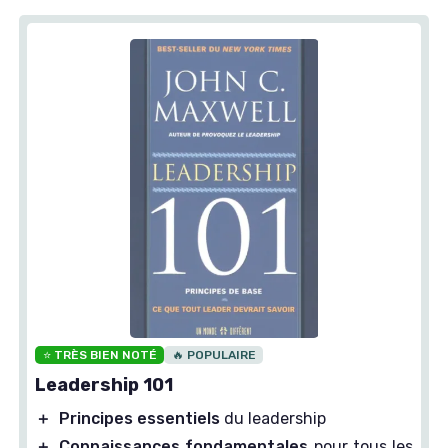
⭐ TRÈS BIEN NOTÉ
🔥 POPULAIRE
Leadership 101
＋
Principes essentiels
du leadership
＋
Connaissances fondamentales
pour tous les