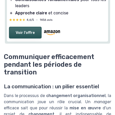
leaders
＋
Approche claire
et concise
★★★★★
★★★★★
4,6/5
—
1456 avis
Voir l'offre
Communiquer efficacement
pendant les périodes de
transition
La communication : un pilier essentiel
Dans le processus de
changement organisationnel
, la
communication joue un rôle crucial. Un
manager
efficace sait que pour réussir la
mise en œuvre
d'un
projet de
changement
, il est indispensable de