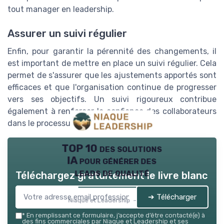
tout manager en leadership.
Assurer un suivi régulier
Enfin, pour garantir la pérennité des changements, il
est important de mettre en place un suivi régulier. Cela
permet de s'assurer que les ajustements apportés sont
efficaces et que l'organisation continue de progresser
vers ses objectifs. Un suivi rigoureux contribue
également à renforcer la confiance des collaborateurs
dans le processus de changement.
TOP 10 des solutions
IA pour générer des
leads de qualité
Téléchargez gratuitement le livre blanc
➔ Télécharger
Niaque et Leadership — 2026
*
En remplissant ce formulaire, j’accepte d’être contacté(e) à
des fins commerciales par Niaque et Leadership et ses