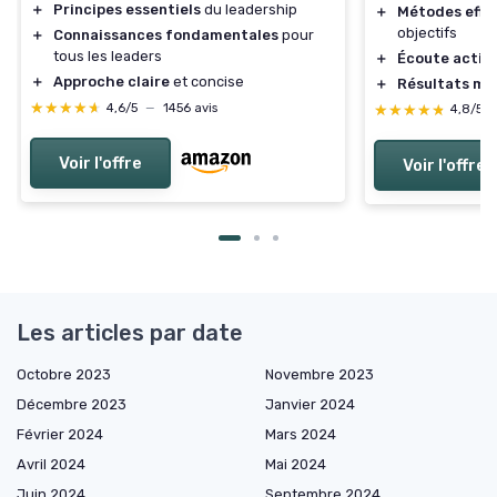
＋
Principes essentiels
du leadership
＋
Métodes effi
objectifs
＋
Connaissances fondamentales
pour
tous les leaders
＋
Écoute activ
＋
Approche claire
et concise
＋
Résultats me
★★★★★
★★★★★
4,6/5
—
1456 avis
★★★★★
★★★★★
4,8/5
Voir l'offre
Voir l'offre
Les articles par date
Octobre 2023
Novembre 2023
Décembre 2023
Janvier 2024
Février 2024
Mars 2024
Avril 2024
Mai 2024
Juin 2024
Septembre 2024