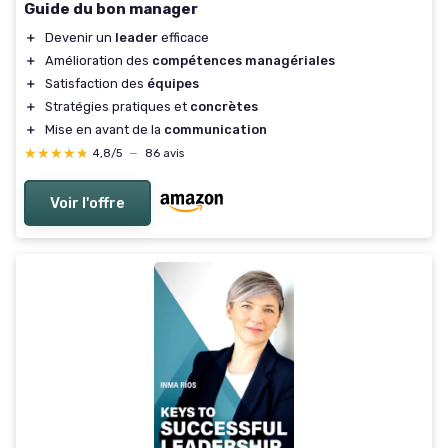
Guide du bon manager
＋
Devenir un
leader
efficace
＋
Amélioration des
compétences managériales
＋
Satisfaction des
équipes
＋
Stratégies pratiques et
concrètes
＋
Mise en avant de la
communication
★★★★★
★★★★★
4,8/5
—
86 avis
Voir l'offre