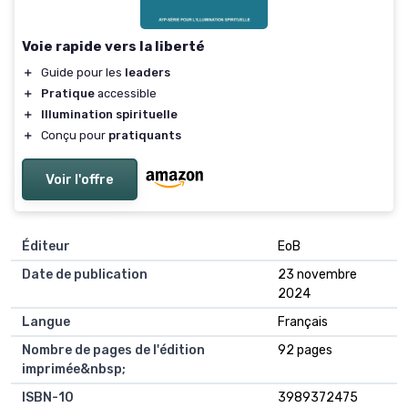
Voie rapide vers la liberté
＋
Guide pour les
leaders
＋
Pratique
accessible
＋
Illumination spirituelle
＋
Conçu pour
pratiquants
Voir l'offre
Éditeur
EoB
Date de publication
23 novembre
2024
Langue
Français
Nombre de pages de l'édition
92 pages
imprimée&nbsp;
ISBN-10
3989372475