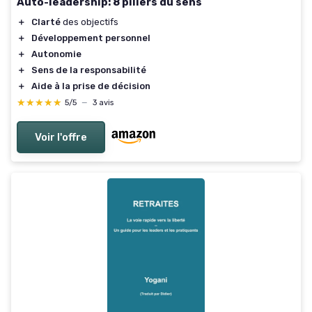
Auto-leadership: 8 piliers du sens
＋
Clarté
des objectifs
＋
Développement personnel
＋
Autonomie
＋
Sens de la responsabilité
＋
Aide à la prise de décision
★★★★★
★★★★★
5/5
—
3 avis
Voir l'offre