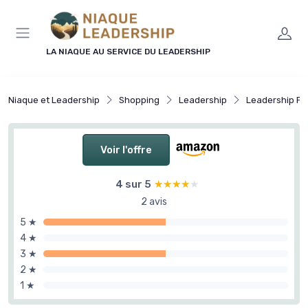
Panneau de gestion des cookies
LA NIAQUE AU SERVICE DU LEADERSHIP
Niaque et Leadership
Shopping
Leadership
Leadership Pos
Voir l'offre
4 sur 5
★★★★★
★★★★★
2 avis
5 ★
4 ★
3 ★
2 ★
1 ★