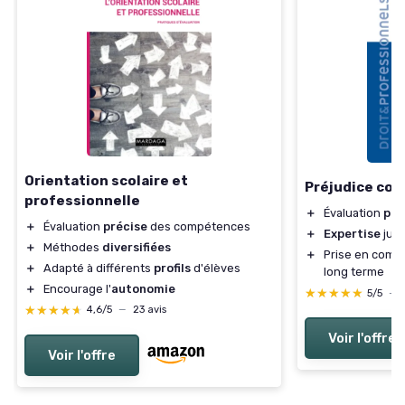
Orientation scolaire et
Préjudice cor
professionnelle
＋
Évaluation
pré
＋
Évaluation
précise
des compétences
＋
Expertise
juri
＋
Méthodes
diversifiées
＋
Prise en comp
＋
Adapté à différents
profils
d'élèves
long terme
＋
Encourage l'
autonomie
★★★★★
★★★★★
5/5
—
★★★★★
★★★★★
4,6/5
—
23 avis
Voir l'offre
Voir l'offre