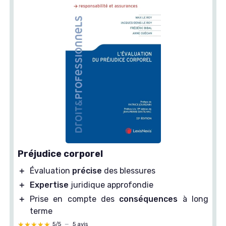
Préjudice corporel
＋
Évaluation
précise
des blessures
＋
Expertise
juridique approfondie
＋
Prise en compte des
conséquences
à long
terme
★★★★★
★★★★★
5/5
—
5 avis