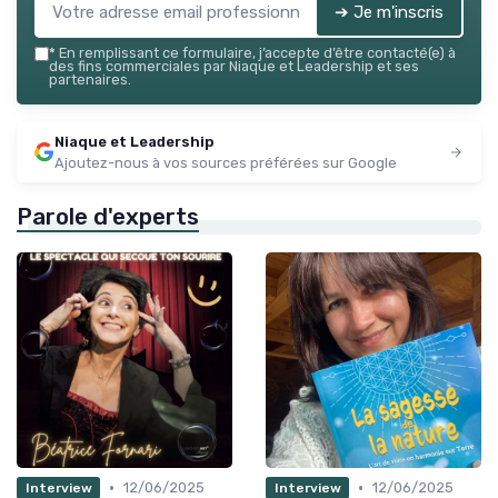
➔ Je m'inscris
*
En remplissant ce formulaire, j’accepte d’être contacté(e) à
des fins commerciales par Niaque et Leadership et ses
partenaires.
Niaque et Leadership
Ajoutez-nous à vos sources préférées sur Google
Parole d'experts
•
•
12/06/2025
12/06/2025
Interview
Interview