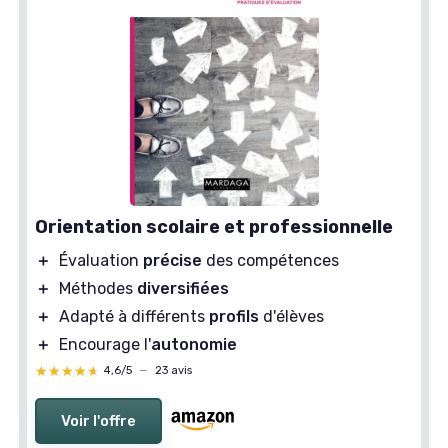
Orientation scolaire et professionnelle
＋
Évaluation
précise
des compétences
＋
Méthodes
diversifiées
＋
Adapté à différents
profils
d'élèves
＋
Encourage l'
autonomie
★★★★★
★★★★★
4,6/5
—
23 avis
Voir l'offre