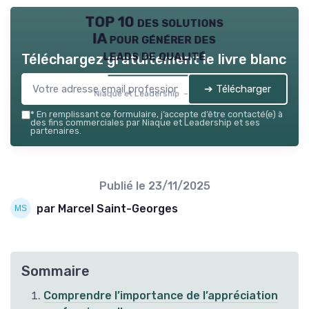
TOP 10 des solutions
IA pour générer des
leads de qualité
Téléchargez gratuitement le livre blanc
➔ Télécharger
Niaque et Leadership — 2026
*
En remplissant ce formulaire, j’accepte d’être contacté(e) à
des fins commerciales par Niaque et Leadership et ses
partenaires.
Publié le
23/11/2025
par Marcel Saint-Georges
Sommaire
Comprendre l’importance de l’appréciation