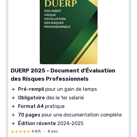
DUERP 2025 - Document d'Évaluation
des Risques Professionnels
＋
Pré-rempli
pour un gain de temps
＋
Obligatoire
dès le 1er salarié
＋
Format A4
pratique
＋
70 pages
pour une documentation complète
＋
Édition récente
2024-2025
★★★★★
★★★★★
4,8/5
—
8 avis