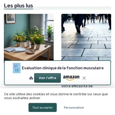
Les plus lus
•
•
Evaluation clinique de la fonction musculaire
Communication efficace
26/02/2026
Prise de décision
12/06/2025
Trouver le bon message pour
Comment faire face aux
🔥
Voir l'offre
un départ de collègue quand
dilemmes décisionnels ? 6
on est manager
astuces pour maximiser
votre efficacité de
leadership
Ce site utilise des cookies et vous donne le contrôle sur ceux que
vous souhaitez activer
Tout accepter
Personnaliser