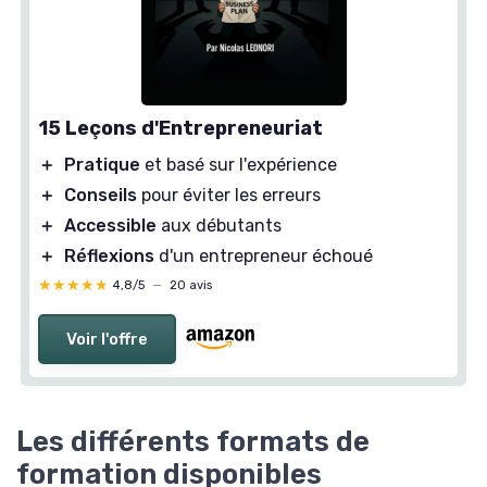
15 Leçons d'Entrepreneuriat
＋
Pratique
et basé sur l'expérience
＋
Conseils
pour éviter les erreurs
＋
Accessible
aux débutants
＋
Réflexions
d'un entrepreneur échoué
★★★★★
★★★★★
4,8/5
—
20 avis
Voir l'offre
Les différents formats de
formation disponibles