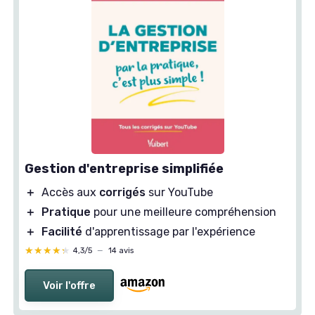
Gestion d'entreprise simplifiée
＋
Accès aux
corrigés
sur YouTube
＋
Pratique
pour une meilleure compréhension
＋
Facilité
d'apprentissage par l'expérience
★★★★★
★★★★★
4,3/5
—
14 avis
Voir l'offre