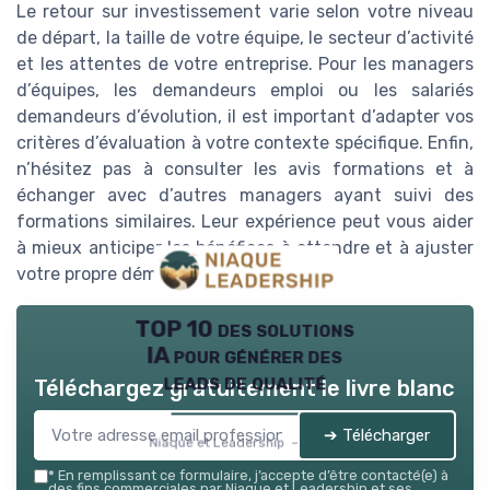
Le retour sur investissement varie selon votre niveau
de départ, la taille de votre équipe, le secteur d’activité
et les attentes de votre entreprise. Pour les managers
d’équipes, les demandeurs emploi ou les salariés
demandeurs d’évolution, il est important d’adapter vos
critères d’évaluation à votre contexte spécifique. Enfin,
n’hésitez pas à consulter les avis formations et à
échanger avec d’autres managers ayant suivi des
formations similaires. Leur expérience peut vous aider
à mieux anticiper les bénéfices à attendre et à ajuster
votre propre démarche d’évaluation.
TOP 10 des solutions
IA pour générer des
leads de qualité
Téléchargez gratuitement le livre blanc
➔ Télécharger
Niaque et Leadership — 2026
*
En remplissant ce formulaire, j’accepte d’être contacté(e) à
des fins commerciales par Niaque et Leadership et ses