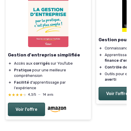
Gestion pour 
＋
Connaissance
Gestion d'entreprise simplifiée
＋
Apprentissage
finance d'ent
＋
Accès aux
corrigés
sur YouTube
＋
Contrôle de 
＋
Pratique
pour une meilleure
＋
Outils pour
de
compréhension
averti
＋
Facilité
d'apprentissage par
l'expérience
Voir l'offre
★★★★★
★★★★★
4,3/5
—
14 avis
Voir l'offre