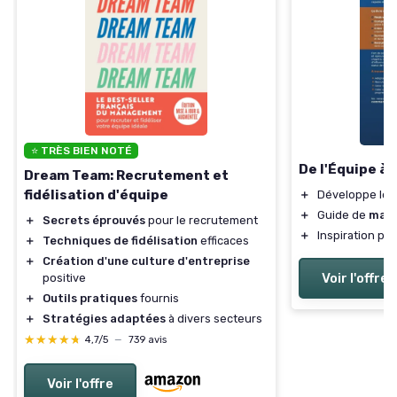
⭐ TRÈS BIEN NOTÉ
De l'Équipe à
Dream Team: Recrutement et
fidélisation d'équipe
＋
Développe le
＋
Guide de
man
＋
Secrets éprouvés
pour le recrutement
＋
Inspiration po
＋
Techniques de fidélisation
efficaces
＋
Création d'une culture d'entreprise
Voir l'offre
positive
＋
Outils pratiques
fournis
＋
Stratégies adaptées
à divers secteurs
★★★★★
★★★★★
4,7/5
—
739 avis
Voir l'offre