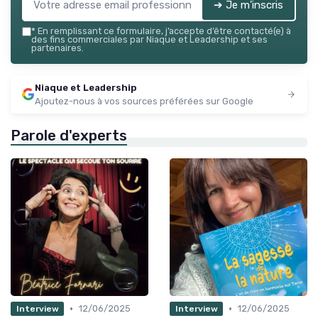
➔ Je m'inscris
*
En remplissant ce formulaire, j’accepte d’être contacté(e) à
des fins commerciales par Niaque et Leadership et ses
partenaires.
Niaque et Leadership
Ajoutez-nous à vos sources préférées sur Google
Parole d'experts
•
•
12/06/2025
12/06/2025
Interview
Interview