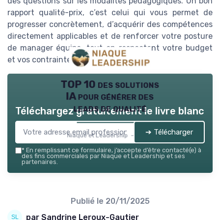
des questions sur les modalités pédagogiques. Un bon
rapport qualité-prix, c’est celui qui vous permet de
progresser concrètement, d’acquérir des compétences
directement applicables et de renforcer votre posture
de manager équipe, tout en respectant votre budget
et vos contraintes professionnelles.
TOP 10 des solutions
IA pour générer des
leads de qualité
Téléchargez gratuitement le livre blanc
➔ Télécharger
Niaque et Leadership — 2026
*
En remplissant ce formulaire, j’accepte d’être contacté(e) à
des fins commerciales par Niaque et Leadership et ses
partenaires.
Publié le
20/11/2025
par Sandrine Leroux-Gautier