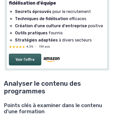
fidélisation d'équipe
＋
Secrets éprouvés
pour le recrutement
＋
Techniques de fidélisation
efficaces
＋
Création d'une culture d'entreprise
positive
＋
Outils pratiques
fournis
＋
Stratégies adaptées
à divers secteurs
★★★★★
★★★★★
4,7/5
—
739 avis
Voir l'offre
Analyser le contenu des
programmes
Points clés à examiner dans le contenu
d’une formation