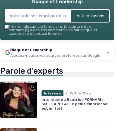
Niaque et Leadership
★★
★★
➔ Je m'inscris
*
En remplissant ce formulaire, j’accepte d’être
contacté(e) à des fins commerciales par Niaque et
Leadership et ses partenaires.
Niaque et Leadership
Ajoutez-nous à vos sources préférées sur Google
Parole d'experts
•
12/06/2025
Interview
Interview de Beatrice FORNARI :
SMILE APPEAL, le génie émotionnel
est en toi !