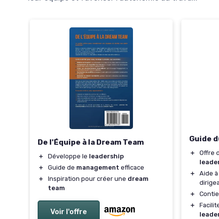
Guide d
De l'Équipe à la Dream Team
＋
Offre 
ader
＋
Développe le
leadership
leade
＋
Guide de
management
efficace
＋
Aide 
＋
Inspiration pour créer une
dream
dirige
team
＋
Conti
＋
Facili
Voir l'offre
leade