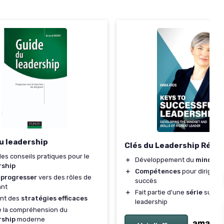
u leadership
Clés du Leadership Réuss
des conseils pratiques pour le
＋
Développement du
mindset
rship
＋
Compétences
pour diriger 
à
progresser
vers des rôles de
succès
ant
＋
Fait partie d'une
série
sur le
ent des
stratégies efficaces
leadership
te la compréhension du
rship
moderne