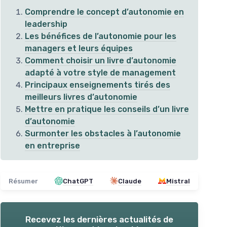
Comprendre le concept d’autonomie en
leadership
Les bénéfices de l’autonomie pour les
managers et leurs équipes
Comment choisir un livre d’autonomie
adapté à votre style de management
Principaux enseignements tirés des
meilleurs livres d’autonomie
Mettre en pratique les conseils d’un livre
d’autonomie
Surmonter les obstacles à l’autonomie
Gui
en entreprise
i
De l'Équipe à la Dream Team
＋
de leader
＋
Développe le
leadership
avec
＋
Guide de
management
efficace
＋
Résumer
ChatGPT
Claude
Mistral
＋
Inspiration pour créer une
dream
team
＋
＋
Recevez les dernières actualités de
Voir l'offre