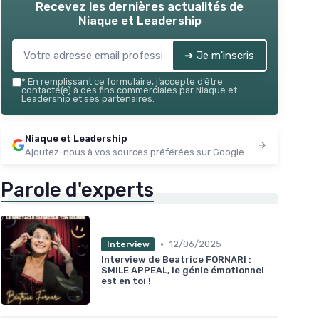
Recevez les dernières actualités de
Niaque et Leadership
➔ Je m'inscris
*
En remplissant ce formulaire, j’accepte d’être
contacté(e) à des fins commerciales par Niaque et
Leadership et ses partenaires.
Niaque et Leadership
Ajoutez-nous à vos sources préférées sur Google
Parole d'experts
•
12/06/2025
Interview
Interview de Beatrice FORNARI :
SMILE APPEAL, le génie émotionnel
est en toi !