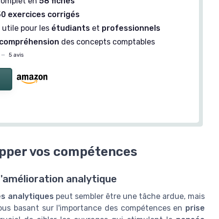
complet en
58 fiches
0 exercices corrigés
utile pour les
étudiants
et
professionnels
compréhension
des concepts comptables
—
5 avis
lopper vos compétences
'amélioration analytique
s analytiques
peut sembler être une tâche ardue, mais
vous basant sur l'importance des compétences en
prise