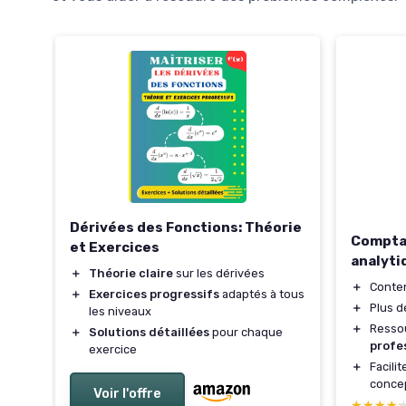
Dérivées des Fonctions: Théorie
Comptab
et Exercices
analyti
＋
Théorie claire
sur les dérivées
＋
Conte
＋
Exercices progressifs
adaptés à tous
＋
Plus 
les niveaux
＋
Ressou
＋
Solutions détaillées
pour chaque
profe
exercice
＋
Facilit
conce
Voir l'offre
★★★★
★★★★