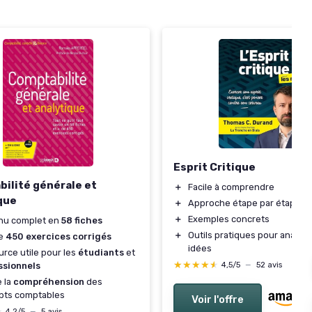
Esprit Critique
ilité générale et
＋
Facile à comprendre
que
＋
Approche étape par étape
＋
Exemples concrets
nu complet en
58 fiches
＋
Outils pratiques pour analyse
de
450 exercices corrigés
idées
rce utile pour les
étudiants
et
★★★★★
★★★★★
4,5/5
—
52 avis
ssionnels
e la
compréhension
des
pts comptables
Voir l'offre
★
★
4,2/5
—
5 avis