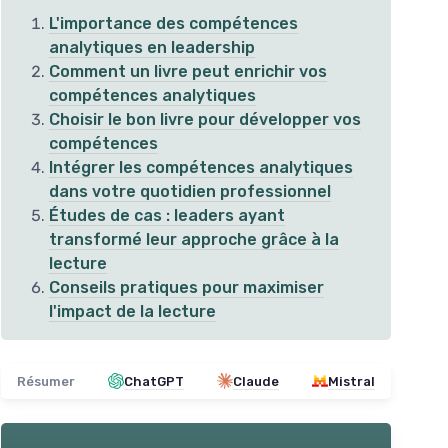
L'importance des compétences
analytiques en leadership
Comment un livre peut enrichir vos
compétences analytiques
Choisir le bon livre pour développer vos
compétences
Intégrer les compétences analytiques
dans votre quotidien professionnel
Études de cas : leaders ayant
transformé leur approche grâce à la
Dérivées des Fonctions: Théorie
lecture
Com
et Exercices
Conseils pratiques pour maximiser
ana
＋
Théorie claire
sur les dérivées
l'impact de la lecture
＋
＋
Exercices progressifs
adaptés à tous
r les
＋
les niveaux
＋
＋
Solutions détaillées
pour chaque
Résumer
ChatGPT
Claude
Mistral
exercice
＋
F
Voir l'offre
★★
★★