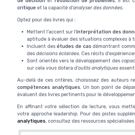
de décision
et
résolution de problèmes
, il est
critique
et la capacité d'
analyser des données
.
Optez pour des livres qui :
Mettent l'accent sur l'
interprétation des don
aptitude à évaluer des situations complexes à t
Incluent des
études de cas
démontrant comment
des
décisions éclairées
. Ces récits d'expérience
Sont orientés vers le développement des
capac
sur cela vous dotera d'
outils analytiques
essenti
Au-delà de ces critères, choisissez des auteurs 
compétences analytiques
. Un bon point de dépar
évaluent des livres pertinents pour le développeme
En affinant votre sélection de lecture, vous met
votre approche leadership. Pour des pistes supplé
analytiques
, consultez des ressources spécialisées