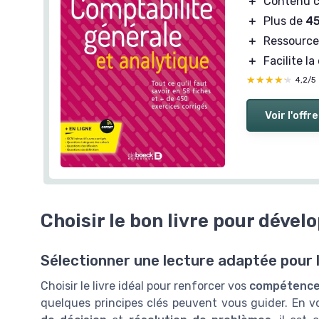
＋
Contenu 
＋
Plus de
45
＋
Ressource 
＋
Facilite la
★★★★★
★★★★★
4,2/5
Voir l'offre
Choisir le bon livre pour déve
Sélectionner une lecture adaptée pour l
Choisir le livre idéal pour renforcer vos
compétence
quelques principes clés peuvent vous guider. En 