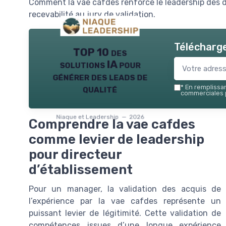
Comment la vae cafdes renforce le leadership des di
recevabilité au jury de validation.
Télécharge
TOP 10 des
solutions IA pour
générer des leads de
qualité
*
En remplissant
commerciales p
Niaque et Leadership — 2026
Comprendre la vae cafdes
comme levier de leadership
pour directeur
d’établissement
Pour un manager, la validation des acquis de
l’expérience par la vae cafdes représente un
puissant levier de légitimité. Cette validation de
compétences issues d’une longue expérience