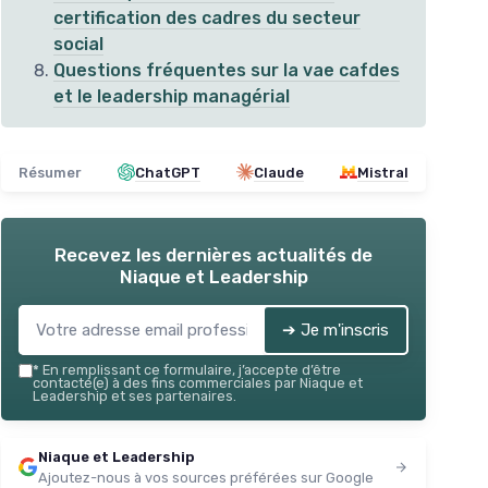
certification des cadres du secteur
social
Questions fréquentes sur la vae cafdes
et le leadership managérial
Résumer
ChatGPT
Claude
Mistral
Recevez les dernières actualités de
Niaque et Leadership
➔ Je m'inscris
*
En remplissant ce formulaire, j’accepte d’être
contacté(e) à des fins commerciales par Niaque et
Leadership et ses partenaires.
Niaque et Leadership
Ajoutez-nous à vos sources préférées sur Google