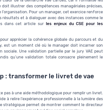
le cœur de la démarche vae cafdes, car il formalise les
e doit illustrer des compétences managériales précises,
de l’organisation. Pour un manager, cet exercice renforce
es résultats et à dialoguer avec des instances comme le
és dans cet article sur
les enjeux du CSE pour les
n pour apprécier la cohérence globale du parcours et du
jury, est un moment clé où le manager doit incarner son
n sociale. Une validation partielle par le jury VAE peut
ndis qu’une validation totale consacre pleinement le
: transformer le livret de vae
 pas à une aide méthodologique pour remplir un livret.
ide à relire l’expérience professionnelle à la lumière des
ure stratégique permet de montrer comment le directeur