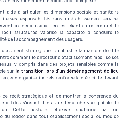
ans un environnement médico social complexe.
 aide à articuler les dimensions sociale et sanitaire
ire ses responsabilités dans un établissement service,
rvention médico social, en les reliant au référentiel de
cit structurée valorise la capacité à conduire le
ualité de l’accompagnement des usagers.
n document stratégique, qui illustre la manière dont le
ontre comment le directeur d’établissement mobilise ses
ocessus, y compris dans des projets sensibles comme la
icle sur
la transition lors d’un déménagement de lieu
et enjeux organisationnels renforce la crédibilité devant
dre ce récit stratégique et de montrer la cohérence du
ae cafdes s’inscrit dans une démarche vae globale de
ation. Cette posture réflexive, soutenue par un
té du leader dans tout établissement social ou médico