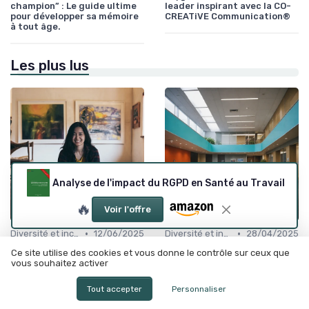
champion” : Le guide ultime
leader inspirant avec la CO-
pour développer sa mémoire
CREATiVE Communication®
à tout âge.
Les plus lus
Analyse de l'impact du RGPD en Santé au Travail
🔥
Voir l'offre
•
•
Diversité et inclusion
12/06/2025
Diversité et inclusion
28/04/2025
L'impact du leadership
Les secrets du comité social
Ce site utilise des cookies et vous donne le contrôle sur ceux que
féminin sur le monde
et économique chez L'Oréal
vous souhaitez activer
professionnel
Tout accepter
Personnaliser