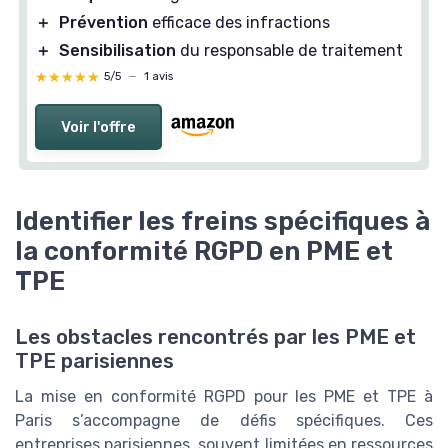
＋
Prévention
efficace des infractions
＋
Sensibilisation
du responsable de traitement
★★★★★
★★★★★
5/5
—
1 avis
Voir l'offre
Identifier les freins spécifiques à
la conformité RGPD en PME et
TPE
Les obstacles rencontrés par les PME et
TPE parisiennes
La mise en conformité RGPD pour les PME et TPE à
Paris s’accompagne de défis spécifiques. Ces
entreprises parisiennes, souvent limitées en ressources