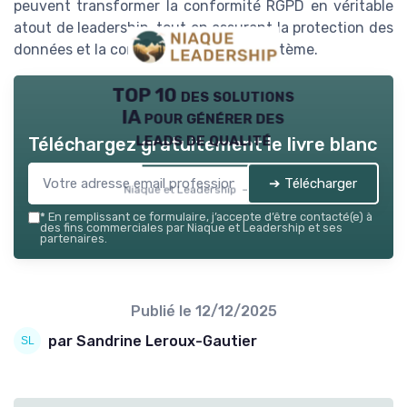
peuvent transformer la conformité RGPD en véritable
atout de leadership, tout en assurant la protection des
données et la confiance de leur écosystème.
TOP 10 des solutions
IA pour générer des
leads de qualité
Téléchargez gratuitement le livre blanc
➔ Télécharger
Niaque et Leadership — 2026
*
En remplissant ce formulaire, j’accepte d’être contacté(e) à
des fins commerciales par Niaque et Leadership et ses
partenaires.
Publié le
12/12/2025
par Sandrine Leroux-Gautier