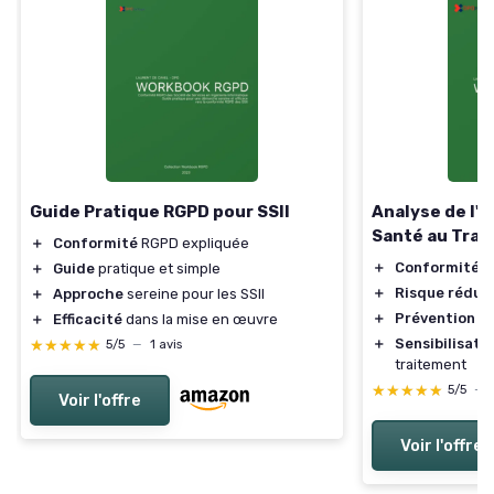
Guide Pratique RGPD pour SSII
Analyse de l'
Santé au Trava
＋
Conformité
RGPD expliquée
＋
Conformité
a
＋
Guide
pratique et simple
＋
Risque réduit
＋
Approche
sereine pour les SSII
＋
Prévention
ef
＋
Efficacité
dans la mise en œuvre
＋
Sensibilisati
★★★★★
★★★★★
5/5
—
1 avis
traitement
★★★★★
★★★★★
5/5
—
Voir l'offre
Voir l'offre