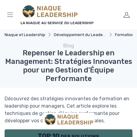
Panneau de gestion des cookies
LA NIAQUE AU SERVICE DU LEADERSHIP
Niaque et Leadership
Développement du Leadership
Formation 
Blog
Repenser le Leadership en
Management: Stratégies Innovantes
pour une Gestion d'Équipe
Performante
Découvrez des stratégies innovantes de formation en
leadership pour managers. Cet article explore les
techniques de gestion d'équipe performante pour
développer vos compétences managériales.
TOP 10 des solutions