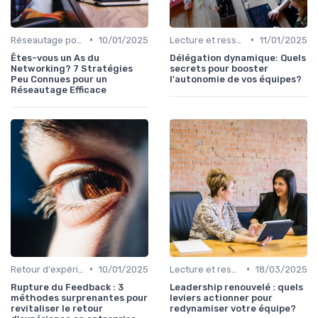
•
•
Réseautage pour leaders
10/01/2025
Lecture et ressources pour leaders
11/01/2025
Êtes-vous un As du
Délégation dynamique: Quels
Networking? 7 Stratégies
secrets pour booster
Peu Connues pour un
l'autonomie de vos équipes?
Réseautage Efficace
•
•
Retour d'expérience et feedback
10/01/2025
Lecture et ressources pour leaders
18/03/2025
Rupture du Feedback : 3
Leadership renouvelé : quels
méthodes surprenantes pour
leviers actionner pour
revitaliser le retour
redynamiser votre équipe?