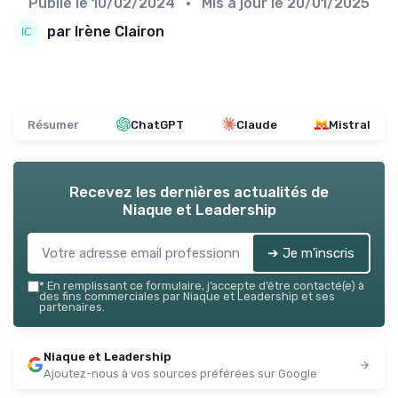
Publié le
10/02/2024
• Mis à jour le
20/01/2025
par Irène Clairon
Résumer
ChatGPT
Claude
Mistral
Recevez les dernières actualités de
Niaque et Leadership
➔ Je m'inscris
*
En remplissant ce formulaire, j’accepte d’être contacté(e) à
des fins commerciales par Niaque et Leadership et ses
partenaires.
Niaque et Leadership
Ajoutez-nous à vos sources préférées sur Google