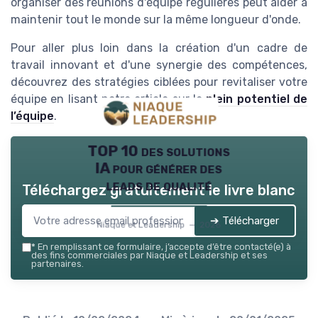
organiser des réunions d'équipe régulières peut aider à
maintenir tout le monde sur la même longueur d'onde.
Pour aller plus loin dans la création d'un cadre de
travail innovant et d'une synergie des compétences,
découvrez des stratégies ciblées pour revitaliser votre
équipe en lisant notre article sur le
plein potentiel de
l’équipe
.
TOP 10 des solutions
IA pour générer des
leads de qualité
Téléchargez gratuitement le livre blanc
➔ Télécharger
Niaque et Leadership — 2026
*
En remplissant ce formulaire, j’accepte d’être contacté(e) à
des fins commerciales par Niaque et Leadership et ses
partenaires.