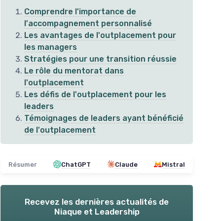
Comprendre l'importance de
l'accompagnement personnalisé
Les avantages de l'outplacement pour
les managers
Stratégies pour une transition réussie
Le rôle du mentorat dans
l'outplacement
Les défis de l'outplacement pour les
leaders
Témoignages de leaders ayant bénéficié
Gui
de l'outplacement
ges
Coaching Sportif: Guide
tra
chs
Essentiel
＋
Résumer
ChatGPT
Claude
Mistral
＋
Inspiration
pour les coachs
t
sur le
＋
＋
Techniques
de direction efficaces
＋
＋
Outils
pour exceller dans la carrière
a pratique
＋
Recevez les dernières actualités de
coachs
Niaque et Leadership
Voir l'offre
★★
★★