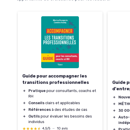
Guide pour accompagner les
transitions professionnelles
Guide p
d'entre
＋
Pratique
pour consultants, coachs et
RH
＋
Nouve
＋
Conseils
clairs et applicables
＋
MÉTH
＋
Références
à des études de cas
re
＋
30 00
＋
Outils
pour évaluer les besoins des
＋
Auto-
individus
indép
★★★★★
★★★★★
4,5/5
—
10 avis
＋
Prati