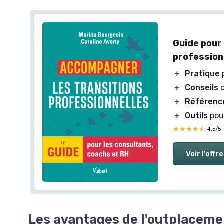
Guide pour
profession
＋
Pratique
＋
Conseils
c
＋
Référenc
＋
Outils
pour
★★★★★
★★★★★
4,5/5
Voir l'offre
Les avantages de l'outplaceme