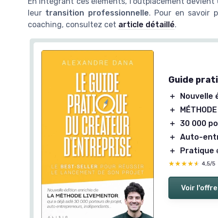
En intégrant ces éléments, l'outplacement devient 
leur
transition professionnelle
. Pour en savoir 
coaching, consultez cet
article détaillé
.
Guide prat
＋
Nouvelle 
＋
MÉTHODE
＋
30 000 po
＋
Auto-ent
＋
Pratique
★★★★★
★★★★★
4,5/5
Voir l'offre