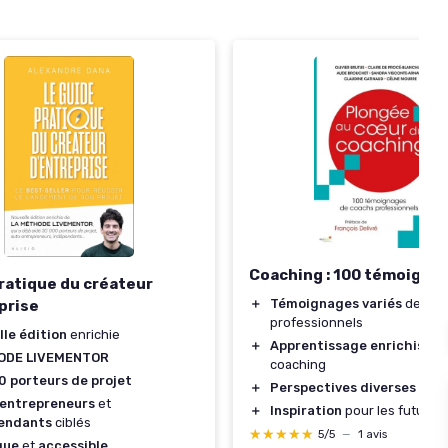
Coaching : 100 témoigna
ratique du créateur
＋
Témoignages variés
de coa
prise
professionnels
lle édition
enrichie
＋
Apprentissage enrichissan
ODE LIVEMENTOR
coaching
0 porteurs de projet
＋
Perspectives diverses
sur l
entrepreneurs
et
＋
Inspiration
pour les futurs 
endants
ciblés
★★★★★
★★★★★
5/5
—
1 avis
que
et
accessible