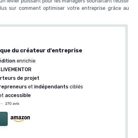
un levier puissant pour les managers souhaitant réussir
plus sur comment optimiser votre entreprise grâce au
ique du créateur d'entreprise
édition
enrichie
 LIVEMENTOR
rteurs de projet
repreneurs
et
indépendants
ciblés
et
accessible
—
270 avis