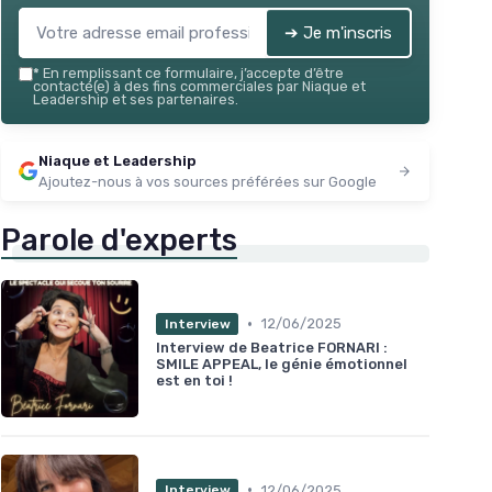
➔ Je m'inscris
*
En remplissant ce formulaire, j’accepte d’être
contacté(e) à des fins commerciales par Niaque et
Leadership et ses partenaires.
Niaque et Leadership
Ajoutez-nous à vos sources préférées sur Google
Parole d'experts
•
12/06/2025
Interview
Interview de Beatrice FORNARI :
SMILE APPEAL, le génie émotionnel
est en toi !
•
12/06/2025
Interview