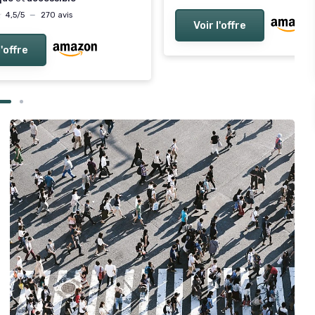
★
★
4,5/5
—
270 avis
Voir l'offre
l'offre