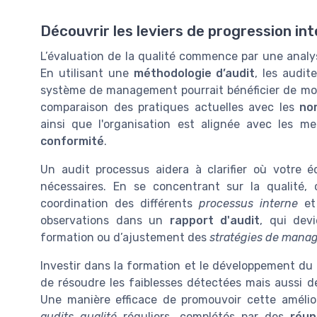
Découvrir les leviers de progression in
L’évaluation de la qualité commence par une analys
En utilisant une
méthodologie d’audit
, les audit
système de management pourrait bénéficier de modi
comparaison des pratiques actuelles avec les
no
ainsi que l'organisation est alignée avec les m
conformité
.
Un audit processus aidera à clarifier où votre 
nécessaires. En se concentrant sur la qualité, 
coordination des différents
processus interne
et
observations dans un
rapport d'audit
, qui dev
formation ou d’ajustement des
stratégies de mana
Investir dans la formation et le développement du
de résoudre les faiblesses détectées mais aussi 
Une manière efficace de promouvoir cette améli
audits qualité
réguliers, complétés par des
réun