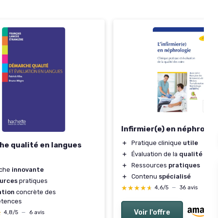
Infirmier(e) en néphrolog
＋
Pratique clinique
utile
e qualité en langues
＋
Évaluation de la
qualité
des 
＋
Ressources
pratiques
che
innovante
＋
Contenu
spécialisé
urces
pratiques
★★★★★
★★★★★
4,6/5
—
36 avis
ation
concrète des
tences
Voir l'offre
★
★
4,8/5
—
6 avis