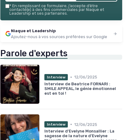
*
En remplissant ce formulaire, j’accepte d’être
contacté(e) à des fins commerciales par Niaque et
Leadership et ses partenaires.
Niaque et Leadership
Ajoutez-nous à vos sources préférées sur Google
Parole d'experts
•
12/06/2025
Interview
Interview de Beatrice FORNARI :
SMILE APPEAL, le génie émotionnel
est en toi !
•
12/06/2025
Interview
Interview d'Evelyne Monsallier : La
sagesse de la nature d'Evelyne