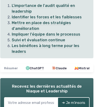
L'importance de l'audit qualité en
leadership
Identifier les forces et les faiblesses
Mettre en place des stratégies
d'amélioration
Impliquer l'équipe dans le processus
Suivi et évaluation continue
Les bénéfices à long terme pour les
leaders
ie
SYS
SaaS et évaluation de la qualité
Résumer
ChatGPT
Claude
Mistral
Dup
＋
Modèle économique
flexible
＋
soins
＋
Accessibilité
en ligne
＋
Mise à jour
automatique
des logiciels
＋
Recevez les dernières actualités de
＋
Réduction des coûts
infrastructurels
Niaque et Leadership
＋
＋
Voir l'offre
➔ Je m'inscris