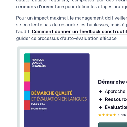
réunions d'ouverture
pour définir les étapes pratiq
Pour un impact maximal, le management doit veiller
se contente pas de résoudre les faiblesses, mais éga
l’audit.
Comment donner un feedback constructif
guider ce processus d'auto-évaluation efficace.
Démarche q
＋
Approche
＋
Ressourc
＋
Évaluatio
★★★★★
★★★★★
4,8/5