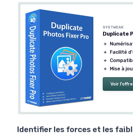
SYSTWEAK
Duplicate 
＋
Numérisa
＋
Facilité d
＋
Compatib
＋
Mise à jou
Voir l'offre
Identifier les forces et les faib