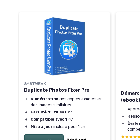
SYSTWEAK
té
Duplicate Photos Fixer Pro
Démarch
＋
Numérisation
des copies exactes et
(ebook)
des images similaires
iels
＋
Appro
＋
Facilité d'utilisation
rels
＋
Resso
＋
Compatible
avec 1 PC
＋
Évalu
＋
Mise à jour
incluse pour 1 an
compé
★★★★
★★★★