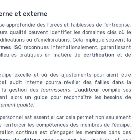
terne et externe
e approfondie des forces et faiblesses de l'entreprise.
eurs qualité peuvent identifier les domaines clés où le
fications ou d'améliorations. Cela implique souvent la
rmes ISO
reconnues internationalement, garantissant
eilleures pratiques en matière de
certification
et de
équipe excelle et où des ajustements pourraient être
cet audit interne pourra révéler des failles dans la
 la gestion des
fournisseurs
. L’
auditeur
compile ses
ient alors un guide pour reconnaître les besoins de
gement qualité
.
 personnel est essentiel car cela permet non seulement
de renforcer les compétences des membres de l'équipe.
oration continue est d’engager les membres dans des
ions de clôture
pour partager les résultats, et des