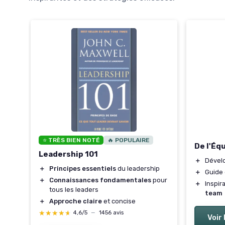
⭐ TRÈS BIEN NOTÉ
🔥 POPULAIRE
De l'Éq
Leadership 101
＋
Dével
nts
＋
Principes essentiels
du leadership
＋
Guide
＋
Connaissances fondamentales
pour
＋
Inspir
blic
tous les leaders
team
n
＋
Approche claire
et concise
★★★★★
★★★★★
4,6/5
—
1456 avis
Voir 