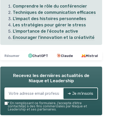
Comprendre le rôle du conférencier
Techniques de communication efficaces
L'impact des histoires personnelles
Les stratégies pour gérer le stress
L'importance de l'écoute active
Encourager l'innovation et la créativité
Résumer
ChatGPT
Claude
Mistral
en
⭐ 
Prise de parole avec DISC
Recevez les dernières actualités de
Lea
Niaque et Leadership
＋
Améliore la
confiance
en soi
sur l'art
＋
Techniques
adaptées aux différents
＋
types de personnalités
➔ Je m'inscris
＋
ques peu
＋
Facilite les
interactions
avec le public
*
En remplissant ce formulaire, j’accepte d’être
＋
Permet de mieux
comprendre
son
＋
contacté(e) à des fins commerciales par Niaque et
blic
auditoire
Leadership et ses partenaires.
★★
★★
★★★★★
★★★★★
4,7/5
—
10 avis