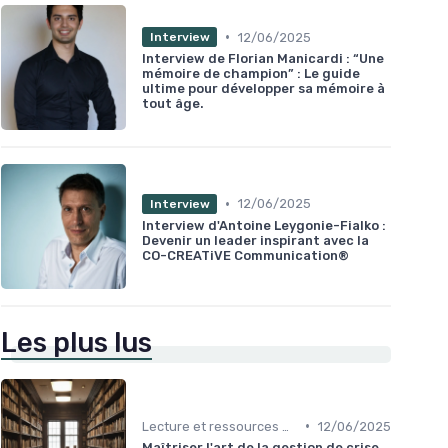
•
12/06/2025
Interview
Interview de Florian Manicardi : “Une
mémoire de champion” : Le guide
ultime pour développer sa mémoire à
tout âge.
•
12/06/2025
Interview
Interview d'Antoine Leygonie-Fialko :
Devenir un leader inspirant avec la
CO-CREATiVE Communication®
Les plus lus
•
Lecture et ressources pour leaders
12/06/2025
Maîtriser l'art de la gestion de crise