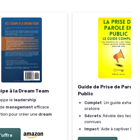
Guide de Prise de Parole 
uipe à la Dream Team
Public
oppe le
leadership
＋
Complet
: Un guide exhaustif 
 de
management
efficace
oratoire
ation pour créer une
dream
＋
Sécrets
: Révèle des techni
connues
＋
Impact
: Aide à captiver le pu
l'offre