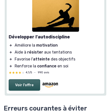
Développer l'autodiscipline
＋
Améliore la
motivation
＋
Aide à
résister
aux tentations
＋
Favorise l'
atteinte
des objectifs
＋
Renforce la
confiance
en soi
★★★★★
★★★★★
4,1/5
—
990 avis
Voir l'offre
Erreurs courantes à éviter