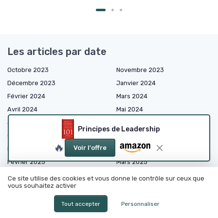
Les articles par date
Octobre 2023
Novembre 2023
Décembre 2023
Janvier 2024
Février 2024
Mars 2024
Avril 2024
Mai 2024
Juin 2024
Septembre 2024
Principes de Leadership
Octobre 2024
Novembre 2024
🔥
Voir l'offre
Décembre 2024
Janvier 2025
Février 2025
Mars 2025
Avril 2025
Mai 2025
Ce site utilise des cookies et vous donne le contrôle sur ceux que
vous souhaitez activer
Juin 2025
Juillet 2025
Août 2025
Septembre 2025
Tout accepter
Personnaliser
Octobre 2025
Novembre 2025