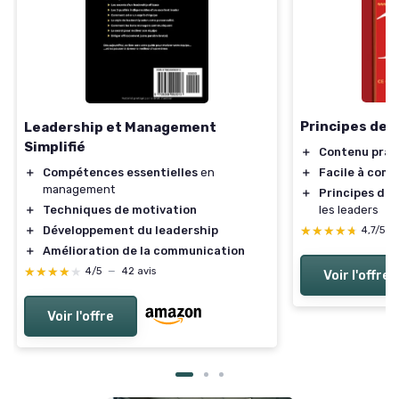
Principes de 
Leadership et Management
Simplifié
＋
Contenu prat
＋
Facile à com
＋
Compétences essentielles
en
management
＋
Principes de 
les leaders
＋
Techniques de motivation
★★★★★
★★★★★
＋
Développement du leadership
4,7/5
—
＋
Amélioration de la communication
★★★★★
★★★★★
4/5
—
42 avis
Voir l'offre
Voir l'offre