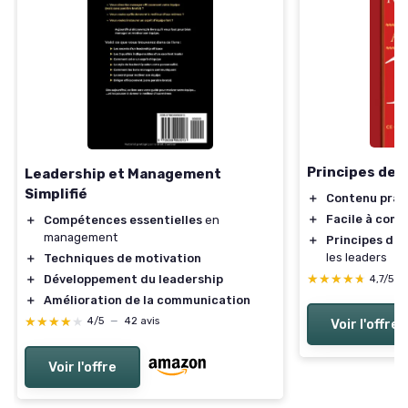
Principes de 
Leadership et Management
Simplifié
＋
Contenu prat
＋
Facile à com
＋
Compétences essentielles
en
management
＋
Principes de 
les leaders
＋
Techniques de motivation
★★★★★
★★★★★
＋
Développement du leadership
4,7/5
—
＋
Amélioration de la communication
★★★★★
★★★★★
4/5
—
42 avis
Voir l'offre
Voir l'offre