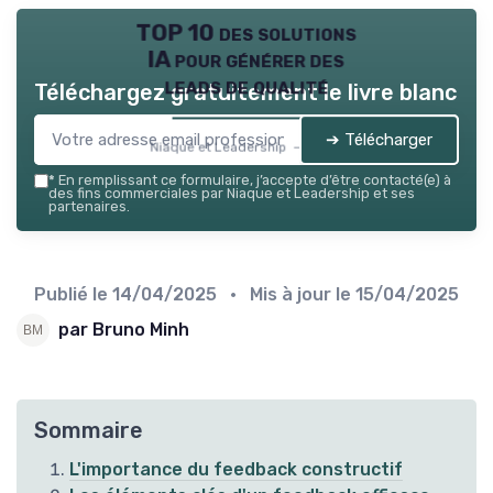
TOP 10 des solutions
IA pour générer des
leads de qualité
Téléchargez gratuitement le livre blanc
➔ Télécharger
Niaque et Leadership — 2026
*
En remplissant ce formulaire, j’accepte d’être contacté(e) à
des fins commerciales par Niaque et Leadership et ses
partenaires.
Publié le
14/04/2025
• Mis à jour le
15/04/2025
par Bruno Minh
Sommaire
L'importance du feedback constructif