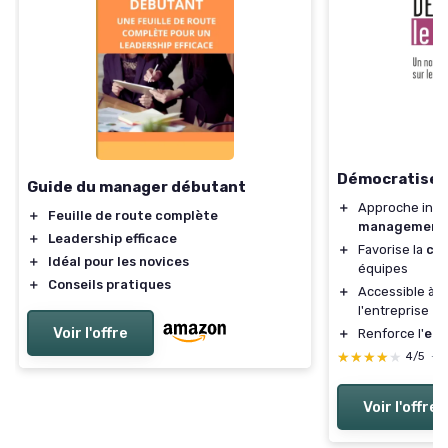
Démocratiser l
Guide du manager débutant
＋
Approche inn
＋
Feuille de route complète
management
＋
Leadership efficace
＋
Favorise la
col
＋
Idéal pour les novices
équipes
＋
Conseils pratiques
＋
Accessible à t
l'entreprise
Voir l'offre
＋
Renforce l'
en
★★★★★
★★★★★
4/5
—
Voir l'offre