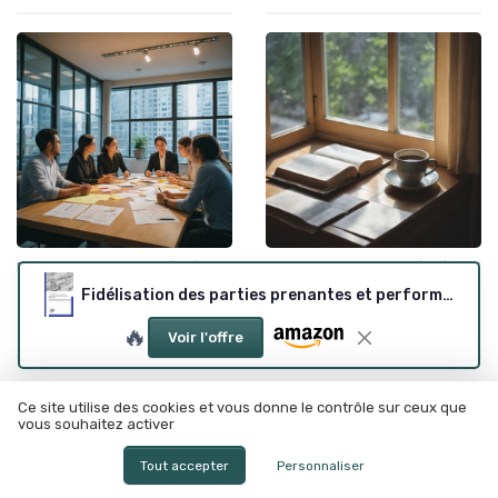
•
•
Résolution de conflits
17/04/2025
Communication efficace
17/04/2025
Fidélisation des parties prenantes et performance financière
Un guide essentiel pour la
Améliorer votre
résolution de problèmes en
communication avec un livre
leadership
sur la reformulation
🔥
Voir l'offre
Ce site utilise des cookies et vous donne le contrôle sur ceux que
vous souhaitez activer
Tout accepter
Personnaliser