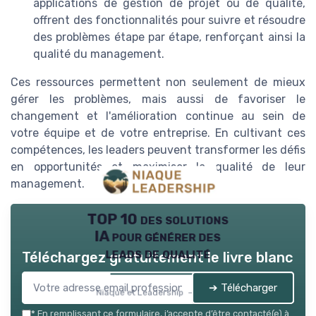
applications de gestion de projet ou de qualité,
offrent des fonctionnalités pour suivre et résoudre
des problèmes étape par étape, renforçant ainsi la
qualité du management.
Ces ressources permettent non seulement de mieux
gérer les problèmes, mais aussi de favoriser le
changement et l'amélioration continue au sein de
votre équipe et de votre entreprise. En cultivant ces
compétences, les leaders peuvent transformer les défis
en opportunités et maximiser la qualité de leur
management.
TOP 10 des solutions
IA pour générer des
leads de qualité
Téléchargez gratuitement le livre blanc
➔ Télécharger
Niaque et Leadership — 2026
*
En remplissant ce formulaire, j’accepte d’être contacté(e) à