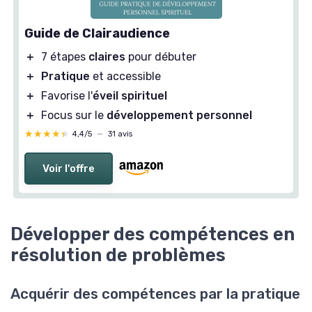
Guide de Clairaudience
＋
7 étapes
claires
pour débuter
＋
Pratique
et accessible
＋
Favorise l'
éveil spirituel
＋
Focus sur le
développement personnel
★★★★★
★★★★★
4,4/5
—
31 avis
Voir l'offre
Développer des compétences en
résolution de problèmes
Acquérir des compétences par la pratique