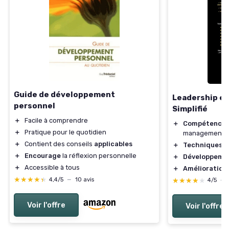
Guide de développement
Leadership e
personnel
Simplifié
＋
Facile à comprendre
＋
Compétences 
＋
Pratique pour le quotidien
management
＋
Contient des conseils
applicables
＋
Techniques d
＋
Encourage
la réflexion personnelle
＋
Développemen
＋
Accessible à tous
＋
Amélioration
★★★★★
★★★★★
4,4/5
—
10 avis
★★★★★
★★★★★
4/5
—
Voir l'offre
Voir l'offre