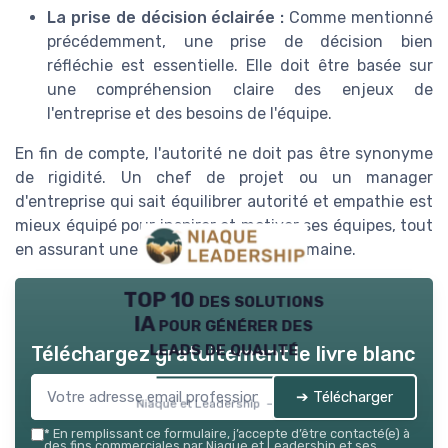
La prise de décision éclairée :
Comme mentionné
précédemment, une prise de décision bien
réfléchie est essentielle. Elle doit être basée sur
une compréhension claire des enjeux de
l'entreprise et des besoins de l'équipe.
En fin de compte, l'autorité ne doit pas être synonyme
de rigidité. Un chef de projet ou un manager
d'entreprise qui sait équilibrer autorité et empathie est
mieux équipé pour inspirer et motiver ses équipes, tout
en assurant une gestion efficace et humaine.
TOP 10 des solutions
IA pour générer des
leads de qualité
Téléchargez gratuitement le livre blanc
➔ Télécharger
Niaque et Leadership — 2026
*
En remplissant ce formulaire, j’accepte d’être contacté(e) à
des fins commerciales par Niaque et Leadership et ses