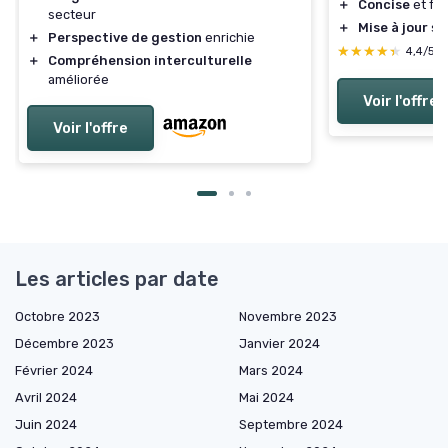
＋
Concise
et fa
secteur
＋
Mise à jour
sel
＋
Perspective de gestion
enrichie
★★★★★
★★★★★
4,4/5
＋
Compréhension interculturelle
améliorée
Voir l'offre
Voir l'offre
Les articles par date
Octobre 2023
Novembre 2023
Décembre 2023
Janvier 2024
Février 2024
Mars 2024
Avril 2024
Mai 2024
Juin 2024
Septembre 2024