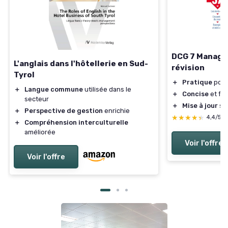
DCG 7 Manage
L'anglais dans l'hôtellerie en Sud-
révision
Tyrol
＋
Pratique
pour
＋
Langue commune
utilisée dans le
＋
Concise
et fa
secteur
＋
Mise à jour
sel
＋
Perspective de gestion
enrichie
★★★★★
★★★★★
4,4/5
＋
Compréhension interculturelle
améliorée
Voir l'offre
Voir l'offre