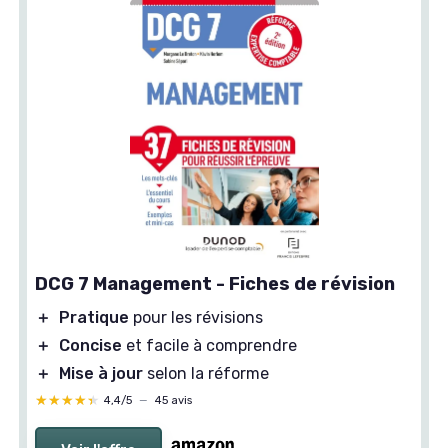
DCG 7 Management - Fiches de révision
＋
Pratique
pour les révisions
＋
Concise
et facile à comprendre
＋
Mise à jour
selon la réforme
★★★★★
★★★★★
4,4/5
—
45 avis