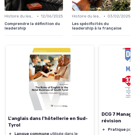
•
•
Histoire du leadership
12/06/2025
Histoire du leadership
03/02/2025
Comprendre la définition du
Les spécificités du
leadership
leadership à la française
DCG 7 Manage
L'anglais dans l'hôtellerie en Sud-
révision
Tyrol
＋
Pratique
pour
＋
Langue commune
utilisée dans le