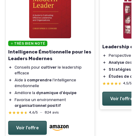
⭐ TRÈS BIEN NOTÉ
Leadership en
Intelligence Émotionnelle pour les
＋
Perspective
d
Leaders Modernes
＋
Analyse
des d
＋
Conseils pour
cultiver
le leadership
＋
Stratégies
po
efficace
＋
Études de ca
＋
Aide à
comprendre
l'intelligence
★★★★★
★★★★★
4,5/5
émotionnelle
＋
Améliore la
dynamique d'équipe
Voir l'offre
＋
Favorise un environnement
organisationnel positif
★★★★★
★★★★★
4,6/5
—
824 avis
Voir l'offre