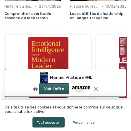
•
•
Histoire du leadership
23/04/2025
Histoire du leadership
10/02/2025
Comprendre la véritable
Les subtilités du leadership
essence du leadership
en langue française
Manuel Pratique PNL
🔥
Voir l'offre
⭐ TRÈS BIEN NOTÉ
Leadership en
Ce site utilise des cookies et vous donne le contrôle sur ceux que
Intelligence Émotionnelle pour les
vous souhaitez activer
＋
Perspective
d
Leaders Modernes
＋
Analyse
des d
Tout accepter
Personnaliser
＋
Conseils pour
cultiver
le leadership
＋
Stratégies
po