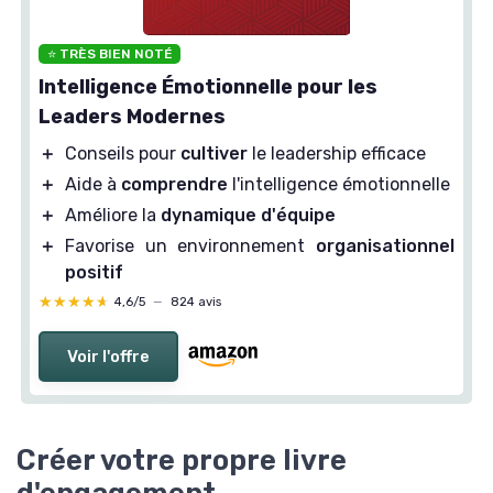
⭐ TRÈS BIEN NOTÉ
Intelligence Émotionnelle pour les
Leaders Modernes
＋
Conseils pour
cultiver
le leadership efficace
＋
Aide à
comprendre
l'intelligence émotionnelle
＋
Améliore la
dynamique d'équipe
＋
Favorise un environnement
organisationnel
positif
★★★★★
★★★★★
4,6/5
—
824 avis
Voir l'offre
Créer votre propre livre
d'engagement