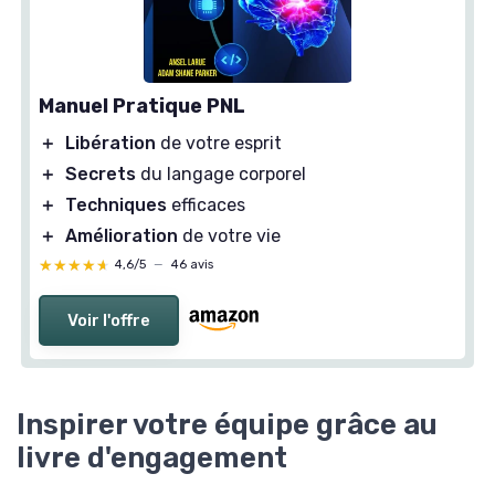
Manuel Pratique PNL
＋
Libération
de votre esprit
＋
Secrets
du langage corporel
＋
Techniques
efficaces
＋
Amélioration
de votre vie
★★★★★
★★★★★
4,6/5
—
46 avis
Voir l'offre
Inspirer votre équipe grâce au
livre d'engagement