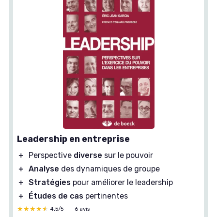
Leadership en entreprise
＋
Perspective
diverse
sur le pouvoir
＋
Analyse
des dynamiques de groupe
＋
Stratégies
pour améliorer le leadership
＋
Études de cas
pertinentes
★★★★★
★★★★★
4,5/5
—
6 avis