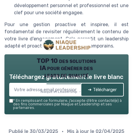
développement personnel et professionnel est une
clef pour une société engagee.
Pour une gestion proactive et inspiree, il est
fondamental de revisiter régulièrement le contenu de
votre livre d'engagement. Cela garantit un leadership
adapté et proactif face aux défis contemporains.
TOP 10 des solutions
IA pour générer des
leads de qualité
Téléchargez gratuitement le livre blanc
➔ Télécharger
Niaque et Leadership — 2026
*
En remplissant ce formulaire, j’accepte d’être contacté(e) à
des fins commerciales par Niaque et Leadership et ses
partenaires.
Publié le
30/03/2025
• Mis à jour le
02/04/2025