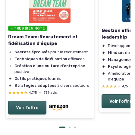
⭐ TRÈS BIEN NOTÉ
Gestion effic
Dream Team: Recrutement et
leadership
fidélisation d'équipe
＋
Développeme
＋
Secrets éprouvés
pour le recrutement
＋
Mindset
de le
＋
Techniques de fidélisation
efficaces
＋
Management
＋
Création d'une culture d'entreprise
＋
Psychologie p
positive
＋
Amélioration d
＋
Outils pratiques
fournis
d'équipe
＋
Stratégies adaptées
à divers secteurs
★★★★★
★★★★★
4/5
—
★★★★★
★★★★★
4,7/5
—
739 avis
Voir l'offre
Voir l'offre