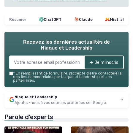
Résumer
ChatGPT
Claude
Mistral
Recevez les dernières actualités de
Niaque et Leadership
➔ Je m'inscris
*
En remplissant ce formulaire, j’accepte d’être contacté(e) à
des fins commerciales par Niaque et Leadership et ses
partenaires.
Niaque et Leadership
Ajoutez-nous à vos sources préférées sur Google
Parole d'experts