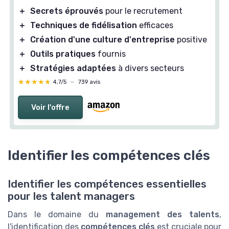
＋
Secrets éprouvés
pour le recrutement
＋
Techniques de fidélisation
efficaces
＋
Création d'une culture d'entreprise
positive
＋
Outils pratiques
fournis
＋
Stratégies adaptées
à divers secteurs
★★★★★
★★★★★
4,7/5
—
739 avis
Voir l'offre
Identifier les compétences clés
Identifier les compétences essentielles
pour les talent managers
Dans le domaine du
management des talents
,
l'identification des
compétences clés
est cruciale pour