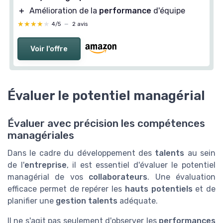
＋
Amélioration de la
performance
d'équipe
★★★★★
★★★★★
4/5
—
2 avis
Voir l'offre
Évaluer le potentiel managérial
Évaluer avec précision les compétences
managériales
Dans le cadre du développement des
talents
au sein
de l'
entreprise
, il est essentiel d'évaluer le potentiel
managérial de vos
collaborateurs
. Une évaluation
efficace permet de repérer les
hauts potentiels
et de
planifier une
gestion talents
adéquate.
Il ne s'agit pas seulement d'observer les
performances