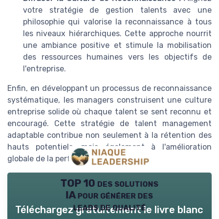
votre stratégie de gestion talents avec une
philosophie qui valorise la reconnaissance à tous
les niveaux hiérarchiques. Cette approche nourrit
une ambiance positive et stimule la mobilisation
des ressources humaines vers les objectifs de
l'entreprise.
Enfin, en développant un processus de reconnaissance
systématique, les managers construisent une culture
entreprise solide où chaque talent se sent reconnu et
encouragé. Cette stratégie de talent management
adaptable contribue non seulement à la rétention des
hauts potentiels, mais également à l'amélioration
globale de la performance entreprise.
TOP 10 des solutions
IA pour générer des
leads de qualité
Téléchargez gratuitement le livre blanc