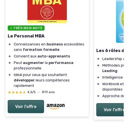
⭐ TRÈS BIEN NOTÉ
Le Personal MBA
＋
Connaissances en
business
accessibles
sans
formation formelle
Les 6 rôles du
＋
Convient aux
auto-apprenants
＋
Leadership
au
＋
Peut
augmenter
la
performance
＋
Méthodes pui
professionnelle
Leading
＋
Idéal pour ceux qui souhaitent
＋
Intelligence
ém
développer
leurs compétences
＋
Workbook et
e
rapidement
disponibles
★★★★★
★★★★★
4,6/5
—
819 avis
＋
Approche de
Voir l'offre
Voir l'offre