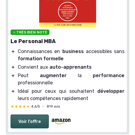
⭐ TRÈS BIEN NOTÉ
Le Personal MBA
＋
Connaissances en
business
accessibles sans
formation formelle
＋
Convient aux
auto-apprenants
＋
Peut
augmenter
la
performance
professionnelle
＋
Idéal pour ceux qui souhaitent
développer
leurs compétences rapidement
★★★★★
★★★★★
4,6/5
—
819 avis
Voir l'offre