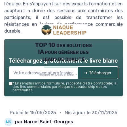
l’équipe. En s’appuyant sur des experts formation et en
adaptant la durée des sessions aux contraintes des
participants, il est possible de transformer les
résistances en leviers de performance commerciale
durable.
TOP 10 des solutions
IA pour générer des
leads de qualité
Téléchargez gratuitement le livre blanc
➔ Télécharger
Niaque et Leadership — 2026
*
En remplissant ce formulaire, j’accepte d’être contacté(e) à
des fins commerciales par Niaque et Leadership et ses
partenaires.
Publié le
15/05/2025
• Mis à jour le
30/11/2025
par Marcel Saint-Georges