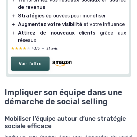
de revenus
＋
Stratégies
éprouvées pour monétiser
＋
Augmentez votre visibilité
et votre influence
＋
Attirez de nouveaux clients
grâce aux
réseaux
★★★★★
★★★★★
4,1/5
—
21 avis
Voir l'offre
Impliquer son équipe dans une
démarche de social selling
Mobiliser l’équipe autour d’une stratégie
sociale efficace
Impliquer son équipe dans une démarche de social