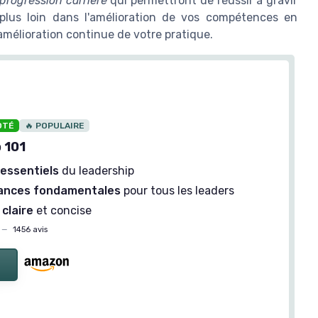
progression carrière
qui permettront de réussir à gravir
 plus loin dans l'amélioration de vos compétences en
'amélioration continue de votre pratique.
OTÉ
🔥 POPULAIRE
 101
 essentiels
du leadership
ances fondamentales
pour tous les leaders
claire
et concise
—
1456 avis