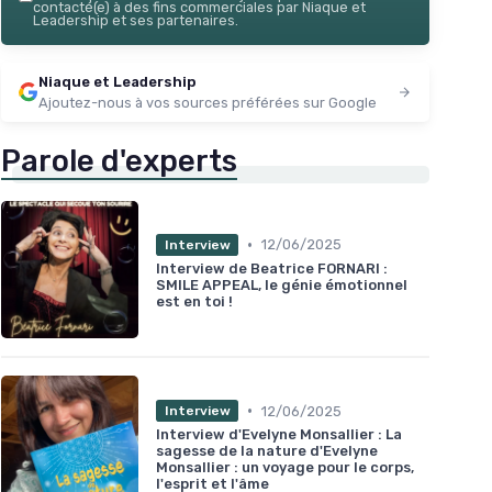
contacté(e) à des fins commerciales par Niaque et
immédiate
Leadership et ses partenaires.
★★★★★
★★★★★
5/5
—
6 avis
Niaque et Leadership
Voir l'offre
Ajoutez-nous à vos sources préférées sur Google
Parole d'experts
•
12/06/2025
Interview
Interview de Beatrice FORNARI :
SMILE APPEAL, le génie émotionnel
est en toi !
•
12/06/2025
Interview
Interview d'Evelyne Monsallier : La
sagesse de la nature d'Evelyne
Monsallier : un voyage pour le corps,
l'esprit et l'âme