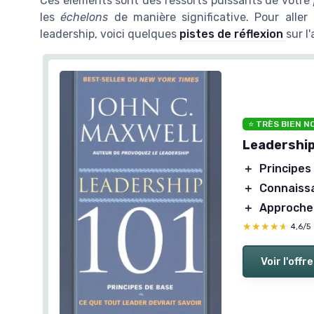
Ces éléments sont des ressorts puissants de votre
les
échelons
de manière significative. Pour aller
leadership, voici quelques
pistes de réflexion
sur l
⭐ TRÈS BIEN N
Leadership
＋
Principes
＋
Connaiss
＋
Approche 
★★★★★
★★★★★
4,6/5
Voir l'offre