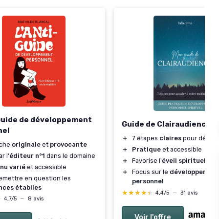
Guide de développement
Guide de Clairaudience
nel
＋
7 étapes
claires
pour début
che
originale
et
provocante
＋
Pratique
et accessible
r l'
éditeur n°1
dans le domaine
＋
Favorise l'
éveil spirituel
nu varié
et accessible
＋
Focus sur le
développemen
emettre en question les
personnel
nces établies
★★★★★
★★★★★
4,4/5
—
31 avis
★
★
4,7/5
—
8 avis
Voir l'offre