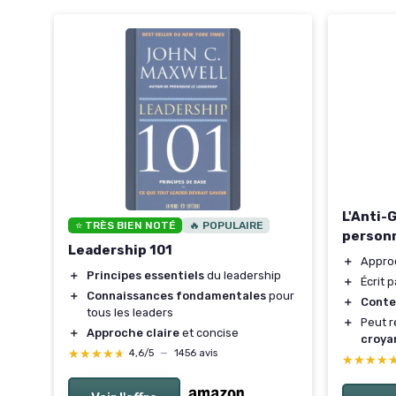
L'Anti-
⭐ TRÈS BIEN NOTÉ
🔥 POPULAIRE
person
Leadership 101
＋
Appro
à
＋
Principes essentiels
du leadership
＋
Écrit pa
＋
Connaissances fondamentales
pour
＋
Conte
tous les leaders
＋
Peut r
＋
Approche claire
et concise
croya
★★★★★
★★★★★
4,6/5
—
1456 avis
★★★★
★★★★
s