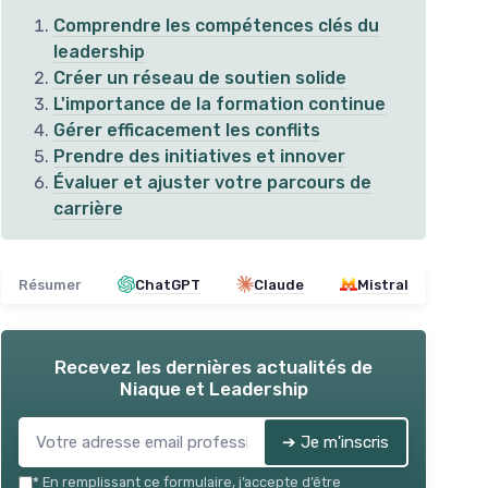
Comprendre les compétences clés du
leadership
Créer un réseau de soutien solide
L'importance de la formation continue
Gérer efficacement les conflits
Prendre des initiatives et innover
Évaluer et ajuster votre parcours de
carrière
⭐ 
Résumer
ChatGPT
Claude
Mistral
L'Art du Calme
Lea
er
＋
Contrôle émotionnel
: Apprenez à
＋
gérer vos émotions efficacement
＋
Recevez les dernières actualités de
＋
Confiance en soi
: Améliorez votre
t
Niaque et Leadership
estime personnelle
＋
＋
Leadership naturel
: Devenez un
leader charismatique
★★
★★
➔ Je m'inscris
＋
Techniques pratiques
: Méthodes
concrètes pour une application
*
En remplissant ce formulaire, j’accepte d’être