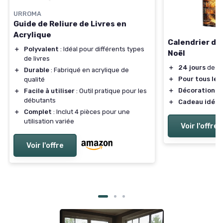
URROMA
Guide de Reliure de Livres en
Acrylique
Calendrier de 
＋
Polyvalent
: Idéal pour différents types
Noël
de livres
＋
24 jours
de su
＋
Durable
: Fabriqué en acrylique de
＋
Pour tous les
qualité
＋
Décoration d'
＋
Facile à utiliser
: Outil pratique pour les
débutants
＋
Cadeau idéal
＋
Complet
: Inclut 4 pièces pour une
utilisation variée
Voir l'offre
Voir l'offre