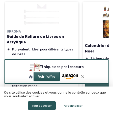
URROMA
Guide de Reliure de Livres en
Acrylique
Calendrier de 
＋
Polyvalent
: Idéal pour différents types
Noël
de livres
＋
24 jours
de su
＋
Durable
: Fabriqué en acrylique de
＋
Pour tous les
qualité
Éthique des professeurs
＋
Décoration d'
＋
Facile à utiliser
: Outil pratique pour les
🔥
débutants
＋
Cadeau idéal
Voir l'offre
＋
Complet
: Inclut 4 pièces pour une
utilisation variée
Voir l'offre
Ce site utilise des cookies et vous donne le contrôle sur ceux que
vous souhaitez activer
Voir l'offre
Tout accepter
Personnaliser