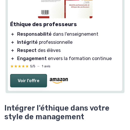
Éthique des professeurs
＋
Responsabilité
dans l'enseignement
＋
Intégrité
professionnelle
＋
Respect
des élèves
＋
Engagement
envers la formation continue
★★★★★
★★★★★
5/5
—
1 avis
Voir l'offre
Intégrer l'éthique dans votre
style de management