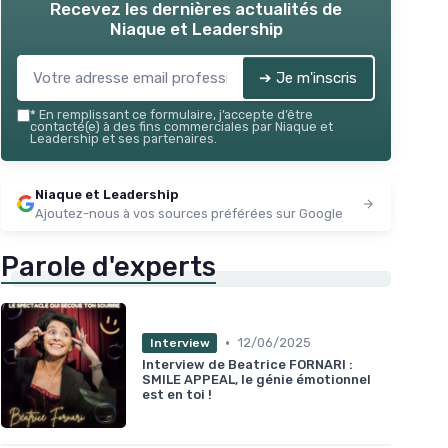
★★
★★
Recevez les dernières actualités de
Niaque et Leadership
Voir l'offre
➔ Je m'inscris
*
En remplissant ce formulaire, j’accepte d’être
contacté(e) à des fins commerciales par Niaque et
Leadership et ses partenaires.
Niaque et Leadership
Ajoutez-nous à vos sources préférées sur Google
Parole d'experts
•
12/06/2025
Interview
Interview de Beatrice FORNARI :
SMILE APPEAL, le génie émotionnel
est en toi !