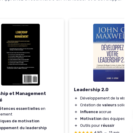
Leadership 2.0
ship et Management
＋
Développement de la
vision
ié
＋
Création de
valeurs
solides
tences essentielles
en
＋
Influence
accrue
gement
＋
Motivation
des équipes
iques de motivation
＋
Outils pour
réussir
oppement du leadership
★★★★★
★★★★★
4,9/5
—
13 avis