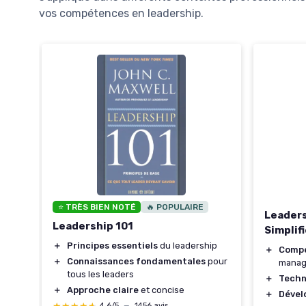
vos compétences en leadership.
⭐ TRÈS BIEN NOTÉ
🔥 POPULAIRE
Leader
Leadership 101
Simplif
＋
Principes essentiels
du leadership
＋
Compé
＋
Connaissances fondamentales
pour
mana
tous les leaders
＋
Techn
＋
Approche claire
et concise
＋
Dével
4,6/5
—
1456 avis