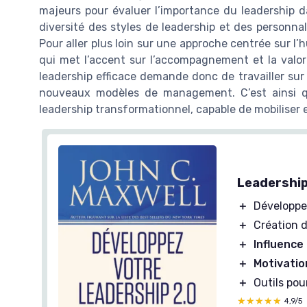
majeurs pour évaluer l’importance du leadership da
diversité des styles de leadership et des personna
Pour aller plus loin sur une approche centrée sur l
qui met l’accent sur l’accompagnement et la valor
leadership efficace demande donc de travailler sur 
nouveaux modèles de management. C’est ainsi q
leadership transformationnel, capable de mobiliser 
Leadership
＋
Développe
＋
Création 
＋
Influence
＋
Motivatio
＋
Outils po
★★★★★
★★★★★
4,9/5