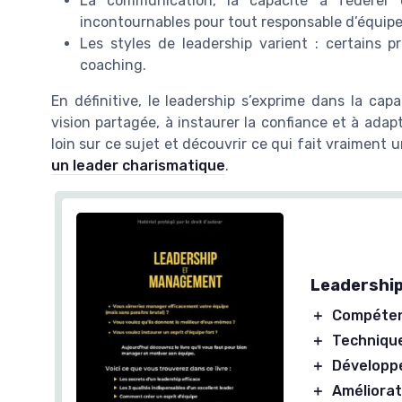
La communication, la capacité à fédérer e
incontournables pour tout responsable d’équipe
Les styles de leadership varient : certains pr
coaching.
En définitive, le leadership s’exprime dans la cap
vision partagée, à instaurer la confiance et à adapt
loin sur ce sujet et découvrir ce qui fait vraiment
un leader charismatique
.
Leadership
＋
Compéten
＋
Technique
＋
Développ
＋
Améliorat