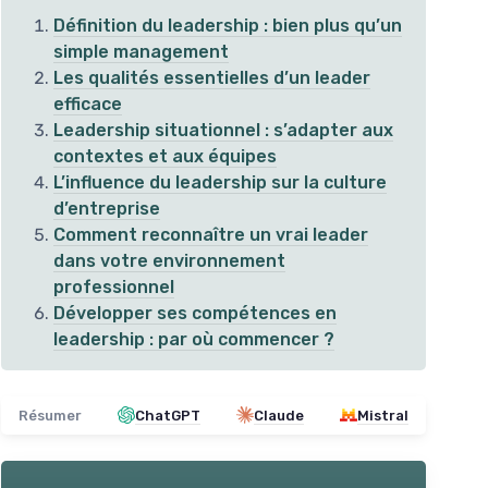
Définition du leadership : bien plus qu’un
simple management
Les qualités essentielles d’un leader
efficace
Leadership situationnel : s’adapter aux
contextes et aux équipes
L’influence du leadership sur la culture
d’entreprise
Comment reconnaître un vrai leader
dans votre environnement
professionnel
Développer ses compétences en
⭐ 
leadership : par où commencer ?
Trouver le leader en vous
Lea
＋
Développement personnel
＋
＋
Amélioration de la
confiance
Résumer
ChatGPT
Claude
Mistral
＋
＋
Motivation
accrue
＋
Outils pratiques pour le leadership
＋
★★★★★
★★★★★
4,4/5
—
415 avis