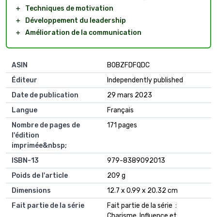
＋
Techniques de motivation
＋
Développement du leadership
＋
Amélioration de la communication
ASIN
B0BZFDFQDC
Éditeur
Independently published
Date de publication
29 mars 2023
Langue
Français
Nombre de pages de
171 pages
l'édition
imprimée&nbsp;
ISBN-13
979-8389092013
Poids de l'article
209 g
Dimensions
12.7 x 0.99 x 20.32 cm
Fait partie de la série
Fait partie de la série ‏ : ‎
Charisme, Influence et