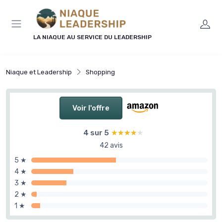
Panneau de gestion des cookies
LA NIAQUE AU SERVICE DU LEADERSHIP
Niaque et Leadership
Shopping
Voir l'offre
4 sur 5
★★★★★
★★★★★
42 avis
5 ★
4 ★
3 ★
2 ★
1 ★