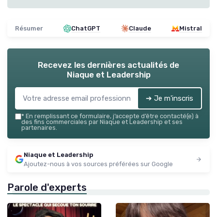
Résumer
ChatGPT
Claude
Mistral
Recevez les dernières actualités de
Niaque et Leadership
➔ Je m'inscris
*
En remplissant ce formulaire, j’accepte d’être contacté(e) à
des fins commerciales par Niaque et Leadership et ses
partenaires.
Niaque et Leadership
Ajoutez-nous à vos sources préférées sur Google
Parole d'experts