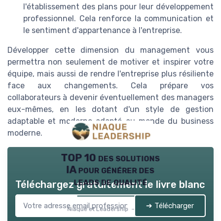
l'établissement des plans pour leur développement
professionnel. Cela renforce la communication et
le sentiment d'appartenance à l'entreprise.
Développer cette dimension du management vous
permettra non seulement de motiver et inspirer votre
équipe, mais aussi de rendre l'entreprise plus résiliente
face aux changements. Cela prépare vos
collaborateurs à devenir éventuellement des managers
eux-mêmes, en les dotant d'un style de gestion
adaptable et moderne adapté au monde du business
moderne.
TOP 10 des solutions
IA pour générer des
leads de qualité
Téléchargez gratuitement le livre blanc
➔ Télécharger
Niaque et Leadership — 2026