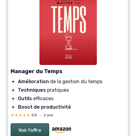
Manager du Temps
＋
Amélioration
de la gestion du temps
＋
Techniques
pratiques
＋
Outils
efficaces
＋
Boost de productivité
★★★★★
★★★★★
5/5
—
2 avis
Voir l'offre