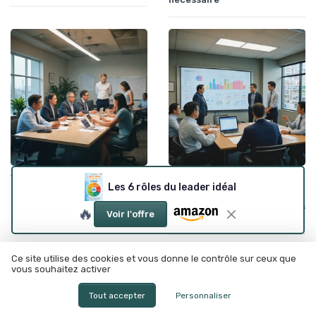
•
•
Traits d'un leader efficace
28/09/2025
Leadership vs. Management
28/09/2025
Les 6 rôles du leader idéal
L'art de devenir un leader
Les principes fondamentaux
exemplaire
du lean management pour les
🔥
Voir l'offre
leaders
Ce site utilise des cookies et vous donne le contrôle sur ceux que
vous souhaitez activer
Tout accepter
Personnaliser