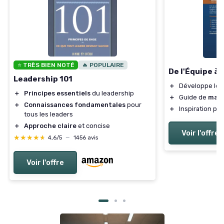
⭐ TRÈS BIEN NOTÉ
🔥 POPULAIRE
De l'Équipe à
Leadership 101
＋
Développe le
＋
Principes essentiels
du leadership
＋
Guide de
man
＋
Connaissances fondamentales
pour
＋
Inspiration po
tous les leaders
＋
Approche claire
et concise
Voir l'offre
★★★★★
★★★★★
4,6/5
—
1456 avis
Voir l'offre