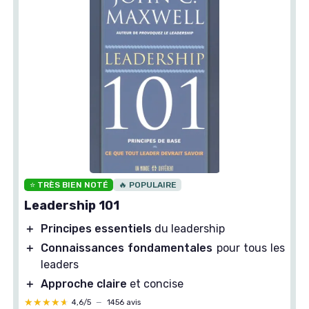
⭐ TRÈS BIEN NOTÉ
🔥 POPULAIRE
Leadership 101
＋
Principes essentiels
du leadership
＋
Connaissances fondamentales
pour tous les
leaders
＋
Approche claire
et concise
★★★★★
★★★★★
4,6/5
—
1456 avis