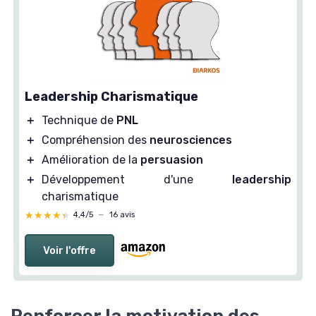
Leadership Charismatique
＋
Technique de
PNL
＋
Compréhension des
neurosciences
＋
Amélioration de la
persuasion
＋
Développement d'une
leadership
charismatique
★★★★★
★★★★★
4,4/5
—
16 avis
Voir l'offre