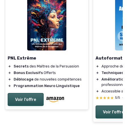
Autoformatio
PNL Extrême
＋
Approche de
＋
Secrets
des Maîtres de la Persuasion
＋
Techniques e
＋
Bonus Exclusifs
Offerts
＋
Amélioration
＋
Déblocage
de nouvelles compétences
professionnel
＋
Programmation Neuro Linguistique
＋
Accessible au
★★★★★
★★★★★
5/5
—
Voir l'offre
Voir l'offre