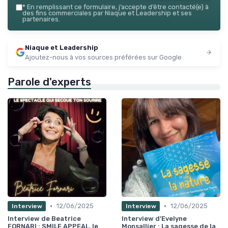
*
En remplissant ce formulaire, j’accepte d’être contacté(e) à
des fins commerciales par Niaque et Leadership et ses
partenaires.
Niaque et Leadership
Ajoutez-nous à vos sources préférées sur Google
Parole d'experts
•
•
12/06/2025
12/06/2025
Interview
Interview
Interview de Beatrice
Interview d'Evelyne
FORNARI : SMILE APPEAL, le
Monsallier : La sagesse de la