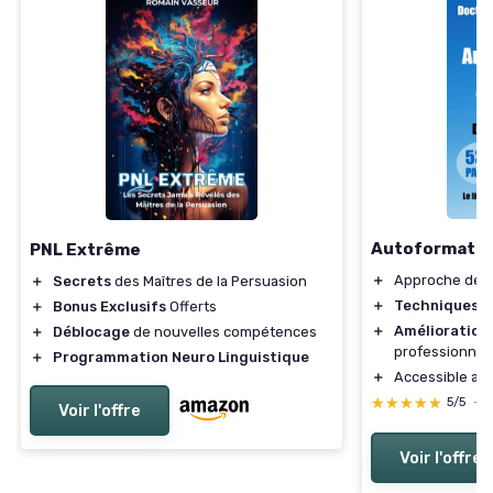
Autoformatio
PNL Extrême
＋
Approche de
＋
Secrets
des Maîtres de la Persuasion
＋
Techniques e
＋
Bonus Exclusifs
Offerts
＋
Amélioration
＋
Déblocage
de nouvelles compétences
professionnel
＋
Programmation Neuro Linguistique
＋
Accessible au
★★★★★
★★★★★
5/5
—
Voir l'offre
Voir l'offre