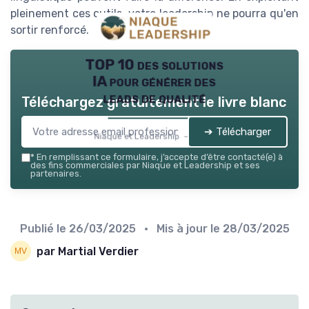
pleinement ces outils, votre leadership ne pourra qu'en
sortir renforcé.
TOP 10 des solutions
IA pour générer des
leads de qualité
Téléchargez gratuitement le livre blanc
➔ Télécharger
Niaque et Leadership — 2026
*
En remplissant ce formulaire, j’accepte d’être contacté(e) à
des fins commerciales par Niaque et Leadership et ses
partenaires.
Publié le
26/03/2025
• Mis à jour le
28/03/2025
par Martial Verdier