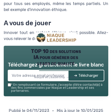
pour tous ses employés, même les temps partiels. Un
bel exemple d'innovation éthique.
A vous de jouer
Innover tout en restant éthique, c'est possible. Allez-
vous relever le défi ?
TOP 10 des solutions
IA pour générer des
leads de qualité
Téléchargez gratuitement le livre blanc
➔ Télécharger
Niaque et Leadership — 2026
*
En remplissant ce formulaire, j’accepte d’être contacté(e) à
des fins commerciales par Niaque et Leadership et ses
partenaires.
Publié le
04/11/2023
• Mis à jour le
10/01/2025