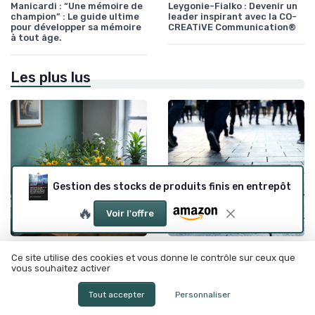
Manicardi : “Une mémoire de
Leygonie-Fialko : Devenir un
champion” : Le guide ultime
leader inspirant avec la CO-
pour développer sa mémoire
CREATiVE Communication®
à tout âge.
Les plus lus
Gestion des stocks de produits finis en entrepôt
🔥
Voir l'offre
•
•
Communication efficace
26/02/2026
Prise de décision
12/06/2025
Ce site utilise des cookies et vous donne le contrôle sur ceux que
Trouver le bon message pour
Comment faire face aux
vous souhaitez activer
un départ de collègue quand
dilemmes décisionnels ? 6
on est manager
astuces pour maximiser
Tout accepter
Personnaliser
votre efficacité de
leadership