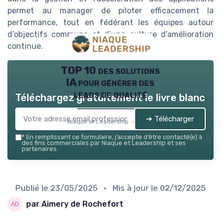
permet au manager de piloter efficacement la
performance, tout en fédérant les équipes autour
d’objectifs communs et d’une culture d’amélioration
continue.
TOP 10 des solutions
IA pour générer des
leads de qualité
Téléchargez gratuitement le livre blanc
➔ Télécharger
Niaque et Leadership — 2026
*
En remplissant ce formulaire, j’accepte d’être contacté(e) à
des fins commerciales par Niaque et Leadership et ses
partenaires.
Publié le
23/05/2025
• Mis à jour le
02/12/2025
par Aimery de Rochefort