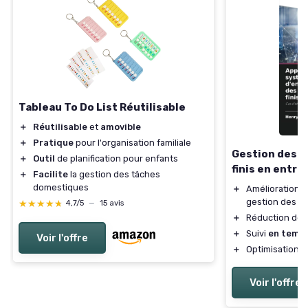
Tableau To Do List Réutilisable
＋
Réutilisable
et
amovible
＋
Pratique
pour l'organisation familiale
Gestion des s
＋
Outil
de planification pour enfants
finis en entre
＋
Facilite
la gestion des tâches
domestiques
＋
Amélioration de
gestion des s
★★★★★
★★★★★
4,7/5
—
15 avis
＋
Réduction de
＋
Suivi
en temps
Voir l'offre
＋
Optimisation de
Voir l'offre