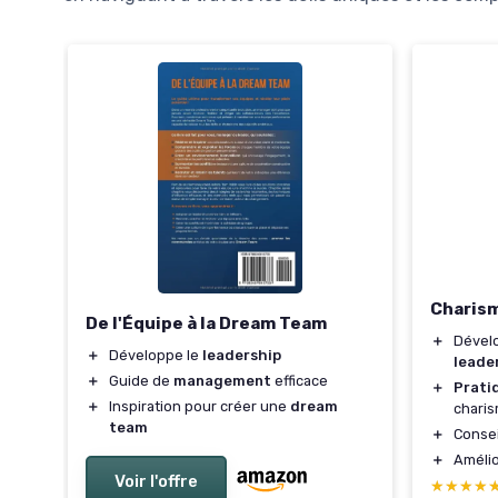
Charism
De l'Équipe à la Dream Team
＋
Dével
＋
Développe le
leadership
leade
＋
Guide de
management
efficace
＋
Prati
＋
Inspiration pour créer une
dream
chari
team
＋
Conse
＋
Amélio
Voir l'offre
★★★★
★★★★