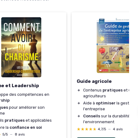
Guide agricole
e et Leadership
＋
Contenus
pratiques
et
util
oppe des compétences en
agriculteurs
rship
＋
Aide à
optimiser
la gestion 
ques
pour améliorer son
l'entreprise
sme
＋
Conseils
sur la durabilité et
ils
pratiques
et applicables
l'environnement
re la
confiance en soi
★★★★★
★★★★★
4,7/5
—
4 avis
★
★
5/5
—
8 avis