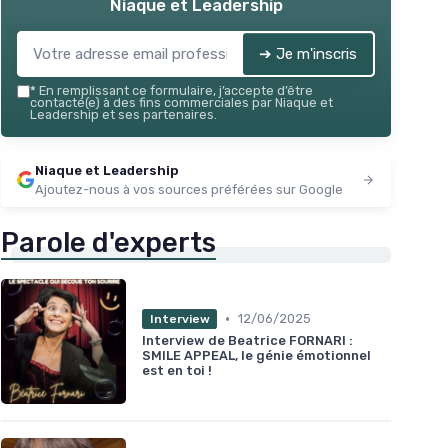
Voir l'offre
Niaque et Leadership
➔ Je m'inscris
*
En remplissant ce formulaire, j’accepte d’être
contacté(e) à des fins commerciales par Niaque et
Leadership et ses partenaires.
Niaque et Leadership
Ajoutez-nous à vos sources préférées sur Google
Parole d'experts
•
12/06/2025
Interview
Interview de Beatrice FORNARI :
SMILE APPEAL, le génie émotionnel
est en toi !