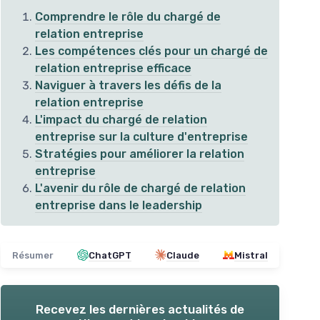
Comprendre le rôle du chargé de
relation entreprise
Les compétences clés pour un chargé de
relation entreprise efficace
Naviguer à travers les défis de la
relation entreprise
L'impact du chargé de relation
entreprise sur la culture d'entreprise
Stratégies pour améliorer la relation
entreprise
L'avenir du rôle de chargé de relation
Guide de gestion agricole
entreprise dans le leadership
De 
es
pour les
＋
Contenu
complet
et
détaillé
＋
Actualisé
avec les dernières
＋
de
tendances
＋
Résumer
ChatGPT
Claude
Mistral
＋
Facile à comprendre
pour les
＋
débutants
＋
Exemples pratiques
fournis
Recevez les dernières actualités de