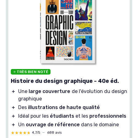
⭐ TRÈS BIEN NOTÉ
Histoire du design graphique - 40e éd.
＋
Une
large couverture
de l'évolution du design
graphique
＋
Des
illustrations de haute qualité
＋
Idéal pour les
étudiants
et les
professionnels
＋
Un
ouvrage de référence
dans le domaine
★★★★★
★★★★★
4,7/5
—
688 avis