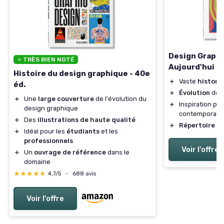
Design Graphi
⭐ TRÈS BIEN NOTÉ
Aujourd'hui
Histoire du design graphique - 40e
＋
Vaste
histori
éd.
＋
Évolution
des 
＋
Une
large couverture
de l'évolution du
＋
Inspiration po
design graphique
contemporain
＋
Des
illustrations de haute qualité
＋
Répertoire
d'a
＋
Idéal pour les
étudiants
et les
professionnels
Voir l'offre
＋
Un
ouvrage de référence
dans le
domaine
★★★★★
★★★★★
4,7/5
—
688 avis
Voir l'offre