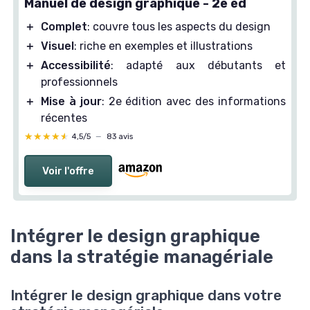
Manuel de design graphique - 2e éd
＋
Complet
: couvre tous les aspects du design
＋
Visuel
: riche en exemples et illustrations
＋
Accessibilité
: adapté aux débutants et
professionnels
＋
Mise à jour
: 2e édition avec des informations
récentes
★★★★★
★★★★★
4,5/5
—
83 avis
Voir l'offre
Intégrer le design graphique
dans la stratégie managériale
Intégrer le design graphique dans votre