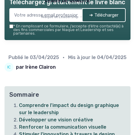
leads de qualité
Téléchargez gratuitement le livre blanc
➔ Télécharger
Niaque et Leadership — 2026
*
En remplissant ce formulaire, j’accepte d’être contacté(e) à
des fins commerciales par Niaque et Leadership et ses
partenaires.
Publié le
03/04/2025
• Mis à jour le
04/04/2025
par Irène Clairon
Sommaire
Comprendre l'impact du design graphique
sur le leadership
Développer une vision créative
Renforcer la communication visuelle
Stimuler l'innovation à travers le design