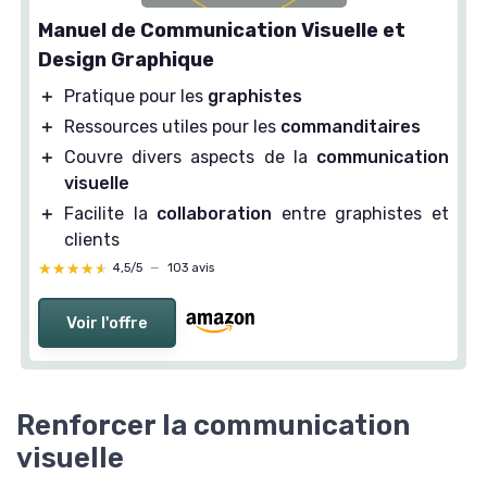
Manuel de Communication Visuelle et
Design Graphique
＋
Pratique pour les
graphistes
＋
Ressources utiles pour les
commanditaires
＋
Couvre divers aspects de la
communication
visuelle
＋
Facilite la
collaboration
entre graphistes et
clients
★★★★★
★★★★★
4,5/5
—
103 avis
Voir l'offre
Renforcer la communication
visuelle