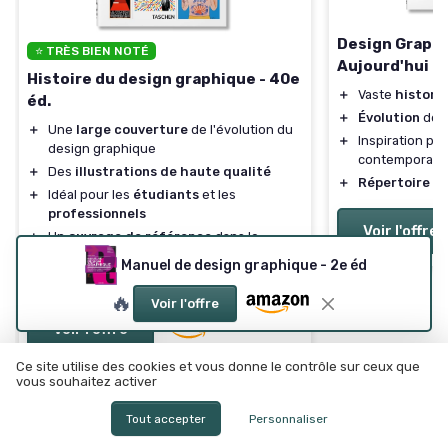
Design Graphi
⭐ TRÈS BIEN NOTÉ
Aujourd'hui
Histoire du design graphique - 40e
＋
Vaste
histori
éd.
＋
Évolution
des 
＋
Une
large couverture
de l'évolution du
＋
Inspiration po
design graphique
contemporain
＋
Des
illustrations de haute qualité
＋
Répertoire
d'a
＋
Idéal pour les
étudiants
et les
professionnels
Voir l'offre
＋
Un
ouvrage de référence
dans le
domaine
Manuel de design graphique - 2e éd
★★★★★
★★★★★
4,7/5
—
688 avis
🔥
Voir l'offre
Voir l'offre
Ce site utilise des cookies et vous donne le contrôle sur ceux que
vous souhaitez activer
Tout accepter
Personnaliser