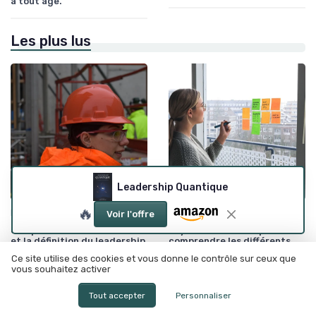
à tout âge.
Les plus lus
Leadership Quantique
🔥
•
•
Histoire du leadership
12/06/2025
Styles de leadership
12/06/2025
Voir l'offre
Comprendre le rôle du leader
Styles de leadership :
et la définition du leadership
comprendre les différents
types et leur impact sur
Ce site utilise des cookies et vous donne le contrôle sur ceux que
l'entreprise
vous souhaitez activer
Tout accepter
Personnaliser