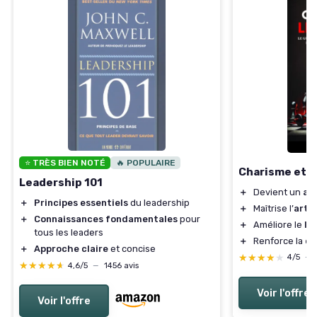
⭐ TRÈS BIEN NOTÉ
🔥 POPULAIRE
Charisme et 
Leadership 101
＋
Devient un
ai
＋
Principes essentiels
du leadership
＋
Maîtrise l’
art d
＋
Connaissances fondamentales
pour
＋
Améliore le
le
tous les leaders
＋
Renforce la
co
＋
Approche claire
et concise
★★★★★
★★★★★
4/5
—
★★★★★
★★★★★
4,6/5
—
1456 avis
Voir l'offre
Voir l'offre