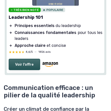
⭐ TRÈS BIEN NOTÉ
🔥 POPULAIRE
Leadership 101
＋
Principes essentiels
du leadership
＋
Connaissances fondamentales
pour tous les
leaders
＋
Approche claire
et concise
★★★★★
★★★★★
4,6/5
—
1456 avis
Voir l'offre
Communication efficace : un
pilier de la qualité leadership
Créer un climat de confiance par la