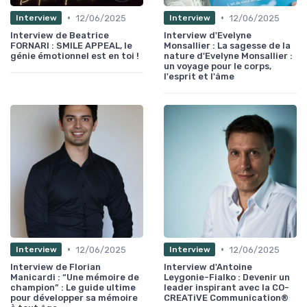
•
•
12/06/2025
12/06/2025
Interview
Interview
Interview de Beatrice
Interview d'Evelyne
FORNARI : SMILE APPEAL, le
Monsallier : La sagesse de la
génie émotionnel est en toi !
nature d'Evelyne Monsallier :
un voyage pour le corps,
l'esprit et l'âme
•
•
12/06/2025
12/06/2025
Interview
Interview
Interview de Florian
Interview d'Antoine
Manicardi : “Une mémoire de
Leygonie-Fialko : Devenir un
champion” : Le guide ultime
leader inspirant avec la CO-
pour développer sa mémoire
CREATiVE Communication®