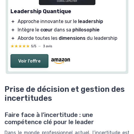
Leadership Quantique
＋
Approche innovante sur le
leadership
＋
Intègre le
cœur
dans sa
philosophie
＋
Aborde toutes les
dimensions
du leadership
★★★★★
★★★★★
5/5
—
3 avis
Voir l'offre
Prise de décision et gestion des
incertitudes
Faire face à l’incertitude : une
compétence clé pour le leader
Dans le monde professionnel actuel, l’incertitude est