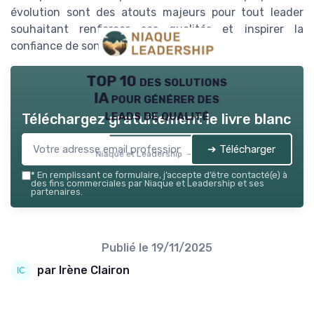
évolution sont des atouts majeurs pour tout leader
souhaitant renforcer ses qualités et inspirer la
confiance de son équipe.
TOP 10 des solutions
IA pour générer des
leads de qualité
Téléchargez gratuitement le livre blanc
➔ Télécharger
Niaque et Leadership — 2026
*
En remplissant ce formulaire, j’accepte d’être contacté(e) à
des fins commerciales par Niaque et Leadership et ses
partenaires.
Publié le
19/11/2025
par Irène Clairon