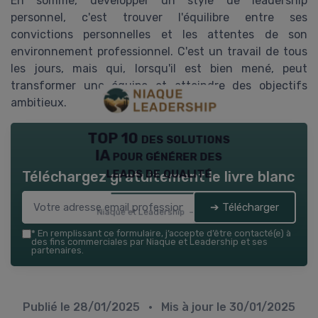
En somme, développer un style de leadership
personnel, c'est trouver l'équilibre entre ses
convictions personnelles et les attentes de son
environnement professionnel. C'est un travail de tous
les jours, mais qui, lorsqu'il est bien mené, peut
transformer une équipe et atteindre des objectifs
ambitieux.
TOP 10 des solutions
IA pour générer des
leads de qualité
Téléchargez gratuitement le livre blanc
➔ Télécharger
Niaque et Leadership — 2026
*
En remplissant ce formulaire, j’accepte d’être contacté(e) à
des fins commerciales par Niaque et Leadership et ses
partenaires.
Publié le
28/01/2025
• Mis à jour le
30/01/2025