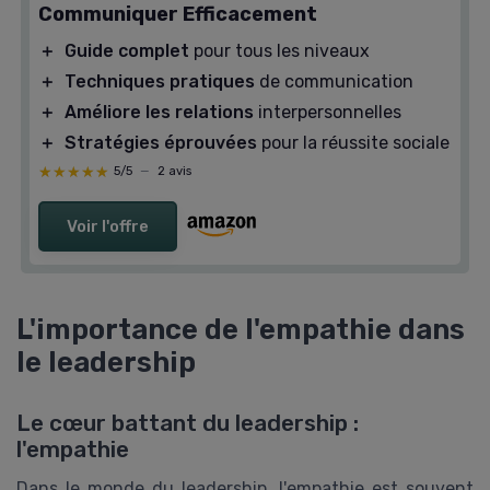
Communiquer Efficacement
＋
Guide complet
pour tous les niveaux
＋
Techniques pratiques
de communication
＋
Améliore les relations
interpersonnelles
＋
Stratégies éprouvées
pour la réussite sociale
★★★★★
★★★★★
5/5
—
2 avis
Voir l'offre
L'importance de l'empathie dans
le leadership
Le cœur battant du leadership :
l'empathie
Dans le monde du leadership, l'empathie est souvent