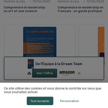
•
•
Histoire du leadership
12/06/2025
Histoire du leadership
12/06/2025
Comprendre le leadership :
Comprendre le leadership en
un art et une science
français : un guide pratique
De l'Équipe à la Dream Team
🔥
Voir l'offre
Guide du man
De l'Équipe à la Dream Team
Ce site utilise des cookies et vous donne le contrôle sur ceux que
＋
Feuille de ro
vous souhaitez activer
＋
Développe le
leadership
＋
Leadership ef
＋
Guide de
management
efficace
Tout accepter
Personnaliser
＋
Idéal pour les
＋
Inspiration pour créer une
dream team