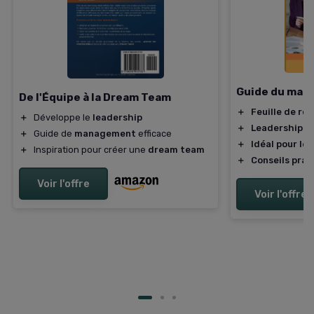
Guide du man
De l'Équipe à la Dream Team
＋
Feuille de ro
＋
Développe le
leadership
＋
Leadership ef
＋
Guide de
management
efficace
＋
Idéal pour les
＋
Inspiration pour créer une
dream team
＋
Conseils prat
Voir l'offre
Voir l'offre