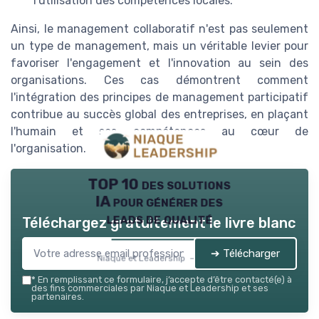
l'utilisation des compétences locales.
Ainsi, le management collaboratif n'est pas seulement
un type de management, mais un véritable levier pour
favoriser l'engagement et l'innovation au sein des
organisations. Ces cas démontrent comment
l'intégration des principes de management participatif
contribue au succès global des entreprises, en plaçant
l'humain et ses compétences au cœur de
l'organisation.
TOP 10 des solutions
IA pour générer des
leads de qualité
Téléchargez gratuitement le livre blanc
➔ Télécharger
Niaque et Leadership — 2026
*
En remplissant ce formulaire, j’accepte d’être contacté(e) à
des fins commerciales par Niaque et Leadership et ses
partenaires.