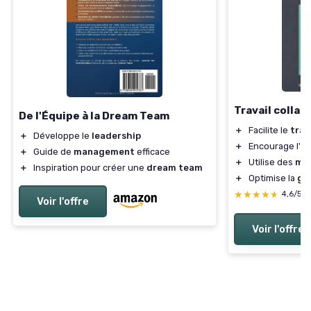
Travail collab
De l'Équipe à la Dream Team
＋
Facilite le
trav
＋
Développe le
leadership
＋
Encourage l'
in
＋
Guide de
management
efficace
＋
Utilise des
mét
＋
Inspiration pour créer une
dream team
＋
Optimise la
ge
★★★★★
★★★★★
4,6/5
Voir l'offre
Voir l'offre