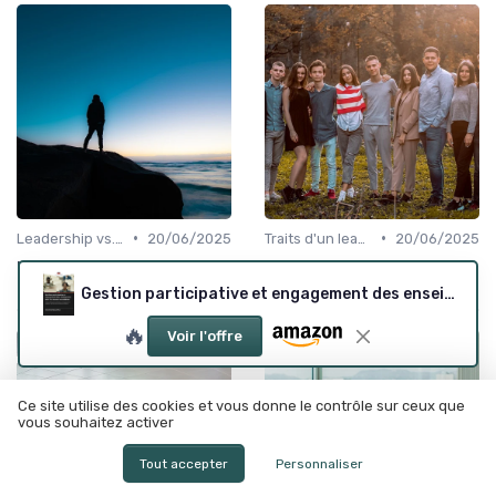
•
•
Leadership vs. Management
20/06/2025
Traits d'un leader efficace
20/06/2025
L'art de la gestion du
Améliorer son leadership :
leadership
axes de progrès essentiels
Gestion participative et engagement des enseignants au Cameroun
🔥
Voir l'offre
Ce site utilise des cookies et vous donne le contrôle sur ceux que
vous souhaitez activer
Tout accepter
Personnaliser