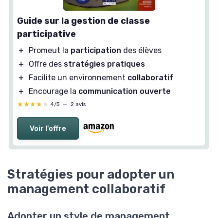
Guide sur la gestion de classe
participative
＋
Promeut la
participation
des élèves
＋
Offre des
stratégies pratiques
＋
Facilite un environnement
collaboratif
＋
Encourage la
communication ouverte
★★★★★
★★★★★
4/5
—
2 avis
Voir l'offre
Stratégies pour adopter un
management collaboratif
Adopter un style de management