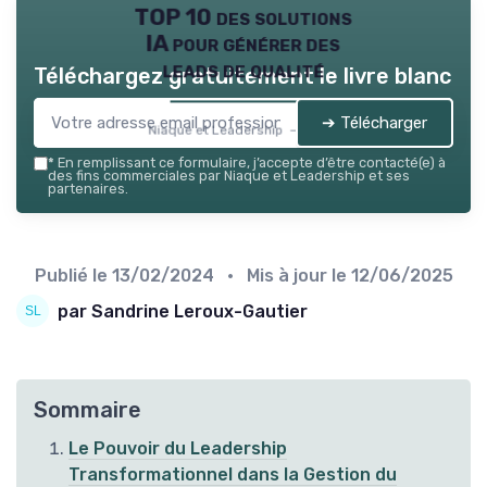
TOP 10 des solutions
IA pour générer des
leads de qualité
Téléchargez gratuitement le livre blanc
➔ Télécharger
Niaque et Leadership — 2026
*
En remplissant ce formulaire, j’accepte d’être contacté(e) à
des fins commerciales par Niaque et Leadership et ses
partenaires.
Publié le
13/02/2024
• Mis à jour le
12/06/2025
par Sandrine Leroux-Gautier
Sommaire
Le Pouvoir du Leadership
Transformationnel dans la Gestion du