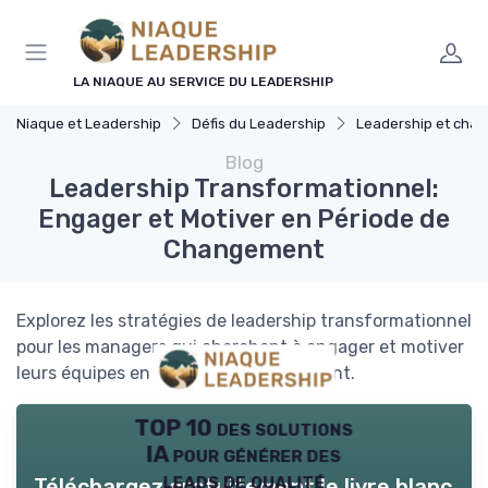
Panneau de gestion des cookies
LA NIAQUE AU SERVICE DU LEADERSHIP
Niaque et Leadership
Défis du Leadership
Leadership et cha
Blog
Leadership Transformationnel:
Engager et Motiver en Période de
Changement
Explorez les stratégies de leadership transformationnel
pour les managers qui cherchent à engager et motiver
leurs équipes en période de changement.
TOP 10 des solutions
IA pour générer des
leads de qualité
Téléchargez gratuitement le livre blanc