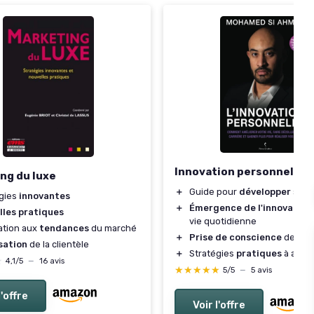
Innovation personnelle
ng du luxe
＋
Guide pour
développer
son p
égies
innovantes
＋
Émergence de l'innovation
lles pratiques
vie quotidienne
ation aux
tendances
du marché
＋
Prise de conscience
de soi
sation
de la clientèle
＋
Stratégies
pratiques
à appli
★
★
4,1/5
—
16 avis
★★★★★
★★★★★
5/5
—
5 avis
l'offre
Voir l'offre