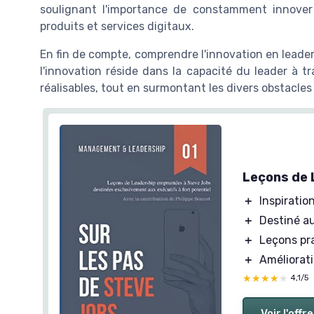
soulignant l'importance de constamment innove
produits et services digitaux.
En fin de compte, comprendre l'innovation en leader
l'innovation réside dans la capacité du leader à t
réalisables, tout en surmontant les divers obstacles
Leçons de 
＋
Inspiratio
＋
Destiné a
＋
Leçons pr
＋
Améliorat
★★★★★
★★★★★
4,1/5
Voir l'offre