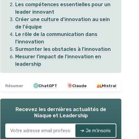
Les compétences essentielles pour un
leader innovant
Créer une culture d'innovation au sein
de l'équipe
Le rôle de la communication dans
l'innovation
Surmonter les obstacles à l'innovation
Mesurer l'impact de l'innovation en
leadership
Leçons de Leadership de Steve
Mar
Jobs
otentiel
Résumer
ChatGPT
Claude
Mistral
＋
dans la
＋
Inspiration de
Steve Jobs
＋
＋
Destiné aux
exécutifs
à fort potentiel
＋
＋
Leçons pratiques et
appliquées
＋
Recevez les dernières actualités de
quer
Niaque et Leadership
＋
Amélioration des compétences en
★★
★★
leadership
★★★★★
★★★★★
4,1/5
—
37 avis
➔ Je m'inscris