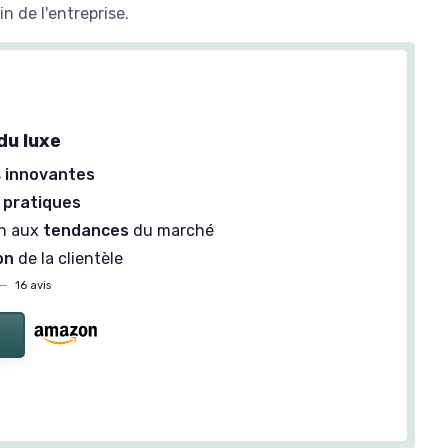
n de l'entreprise.
du luxe
s
innovantes
 pratiques
on aux
tendances
du marché
on
de la clientèle
—
16 avis