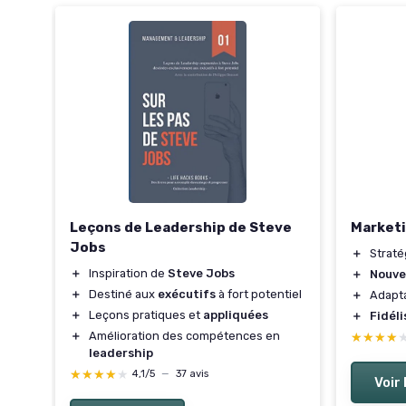
Leçons de Leadership de Steve
Marketi
Jobs
iel
＋
Strat
la
＋
Inspiration de
Steve Jobs
＋
Nouve
＋
Destiné aux
exécutifs
à fort potentiel
＋
Adapt
＋
Leçons pratiques et
appliquées
＋
Fidéli
＋
Amélioration des compétences en
★★★★
★★★★
leadership
★★★★★
★★★★★
4,1/5
—
37 avis
Voir 