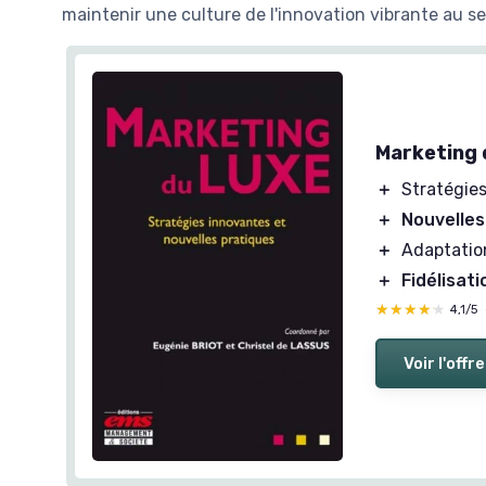
maintenir une culture de l'innovation vibrante au sei
Marketing 
＋
Stratégie
＋
Nouvelles
＋
Adaptati
＋
Fidélisati
★★★★★
★★★★★
4,1/5
Voir l'offre