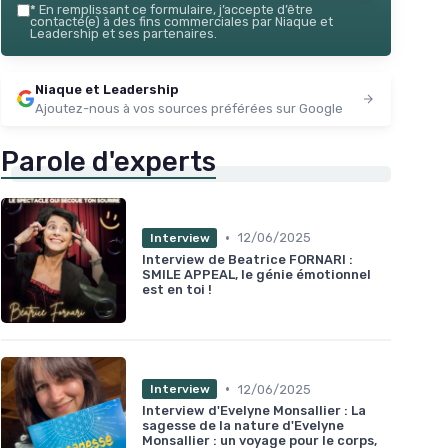
*
En remplissant ce formulaire, j’accepte d’être
Voir l'offre
contacté(e) à des fins commerciales par Niaque et
Leadership et ses partenaires.
Niaque et Leadership
Ajoutez-nous à vos sources préférées sur Google
Parole d'experts
•
12/06/2025
Interview
Interview de Beatrice FORNARI :
SMILE APPEAL, le génie émotionnel
est en toi !
•
12/06/2025
Interview
Interview d'Evelyne Monsallier : La
sagesse de la nature d'Evelyne
Monsallier : un voyage pour le corps,