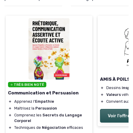
AMIS À POILS
⭐ TRÈS BIEN NOTÉ
＋
Dessins
inspi
Communication et Persuasion
＋
Valeurs
véhicu
＋
Convient aux
＋
Apprenez l’
Empathie
＋
Maîtrisez la
Persuasion
＋
Comprenez les
Secrets du Langage
Voir l'offre
Corporel
＋
Techniques de
Négociation
efficaces