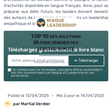
d'activités disponible en langue français. Ainsi, pour se
préparer aux défis futurs, les leaders doivent devenir
des auteurs de leur propre parcours vers un leadership
empathique et bienveillant.
TOP 10 des solutions
IA pour générer des
leads de qualité
Téléchargez gratuitement le livre blanc
➔ Télécharger
Niaque et Leadership — 2026
*
En remplissant ce formulaire, j’accepte d’être contacté(e) à
des fins commerciales par Niaque et Leadership et ses
partenaires.
Publié le
13/04/2025
• Mis à jour le
14/04/2025
par Martial Verdier