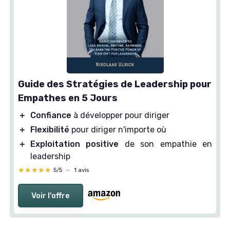
Guide des Stratégies de Leadership pour
Empathes en 5 Jours
＋
Confiance
à développer pour diriger
＋
Flexibilité
pour diriger n'importe où
＋
Exploitation positive
de son empathie en
leadership
★★★★★
★★★★★
5/5
—
1 avis
Voir l'offre