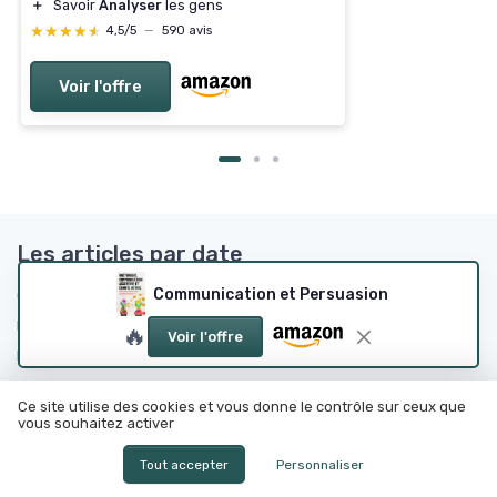
＋
Savoir
Analyser
les gens
★★★★★
★★★★★
4,5/5
—
590 avis
Voir l'offre
Les articles par date
Communication et Persuasion
Octobre 2023
Novembre 2023
Décembre 2023
Janvier 2024
🔥
Voir l'offre
Février 2024
Mars 2024
Avril 2024
Mai 2024
Ce site utilise des cookies et vous donne le contrôle sur ceux que
Juin 2024
Septembre 2024
vous souhaitez activer
Octobre 2024
Novembre 2024
Tout accepter
Personnaliser
Décembre 2024
Janvier 2025