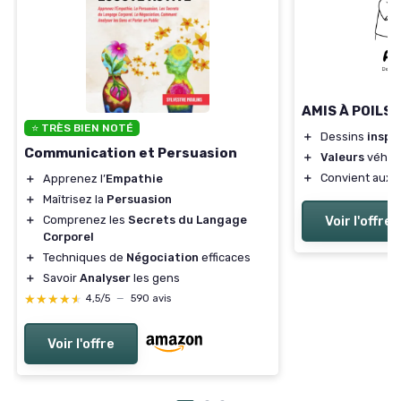
AMIS À POILS
⭐ TRÈS BIEN NOTÉ
＋
Dessins
inspi
Communication et Persuasion
＋
Valeurs
véhicu
＋
Convient aux
＋
Apprenez l’
Empathie
＋
Maîtrisez la
Persuasion
＋
Comprenez les
Secrets du Langage
Voir l'offre
Corporel
＋
Techniques de
Négociation
efficaces
＋
Savoir
Analyser
les gens
★★★★★
★★★★★
4,5/5
—
590 avis
Voir l'offre