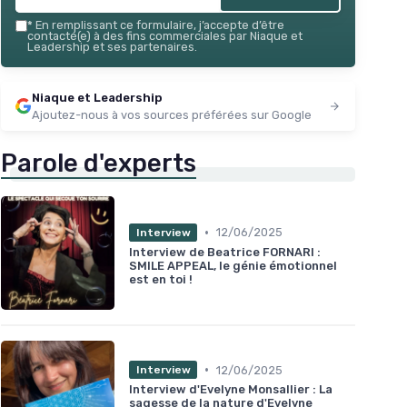
*
En remplissant ce formulaire, j’accepte d’être
contacté(e) à des fins commerciales par Niaque et
Leadership et ses partenaires.
Niaque et Leadership
Ajoutez-nous à vos sources préférées sur Google
Parole d'experts
•
12/06/2025
Interview
Interview de Beatrice FORNARI :
SMILE APPEAL, le génie émotionnel
est en toi !
•
12/06/2025
Interview
Interview d'Evelyne Monsallier : La
sagesse de la nature d'Evelyne