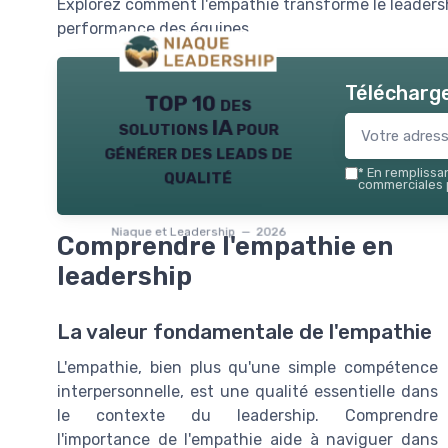
Explorez comment l'empathie transforme le leadershi
performance des équipes.
Télécharge
TOP 10 des
solutions IA pour
générer des leads de
qualité
*
En remplissant
commerciales p
Niaque et Leadership — 2026
Comprendre l'empathie en
leadership
La valeur fondamentale de l'empathie
L'empathie, bien plus qu'une simple compétence
interpersonnelle, est une qualité essentielle dans
le contexte du leadership. Comprendre
l'importance de l'empathie aide à naviguer dans