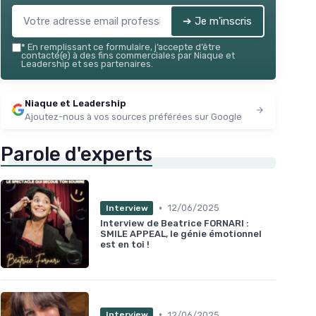
➔ Je m'inscris
*
En remplissant ce formulaire, j’accepte d’être
contacté(e) à des fins commerciales par Niaque et
Leadership et ses partenaires.
Niaque et Leadership
Ajoutez-nous à vos sources préférées sur Google
Parole d'experts
•
12/06/2025
Interview
Interview de Beatrice FORNARI :
SMILE APPEAL, le génie émotionnel
est en toi !
•
12/06/2025
Interview