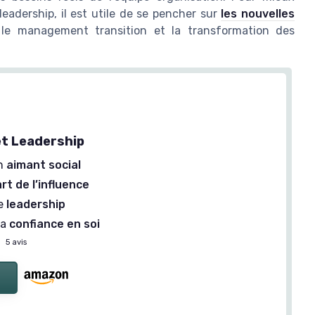
eadership, il est utile de se pencher sur
les nouvelles
le management transition et la transformation des
t Leadership
un
aimant social
art de l’influence
le
leadership
la
confiance en soi
—
5 avis