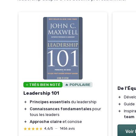
⭐ TRÈS BIEN NOTÉ
🔥 POPULAIRE
De l'Éq
Leadership 101
ship
＋
Dével
hie
＋
Principes essentiels
du leadership
＋
Guide
＋
Connaissances fondamentales
pour
＋
Inspir
tous les leaders
team
＋
Approche claire
et concise
★★★★★
★★★★★
4,6/5
—
1456 avis
Voir 