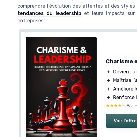
comprendre l’évolution des attentes et des styles l
tendances du leadership
et leurs impacts sur 
entreprises.
Charisme e
＋
Devient 
＋
Maîtrise l’
＋
Améliore 
＋
Renforce 
★★★★★
★★★★★
4/5
Voir l'offre