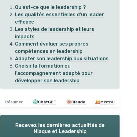
Qu’est-ce que le leadership ?
Les qualités essentielles d’un leader
efficace
Les styles de leadership et leurs
impacts
Comment évaluer ses propres
compétences en leadership
Adapter son leadership aux situations
Choisir la formation ou
l’accompagnement adapté pour
développer son leadership
Leadership Quantique
⭐ 
Lea
＋
Approche innovante sur le
leadership
＋
Intègre le
cœur
dans sa
philosophie
Résumer
ChatGPT
Claude
Mistral
＋
＋
Aborde toutes les
dimensions
du
＋
leadership
★★★★★
★★★★★
5/5
—
3 avis
＋
Recevez les dernières actualités de
★★
★★
Niaque et Leadership
Voir l'offre