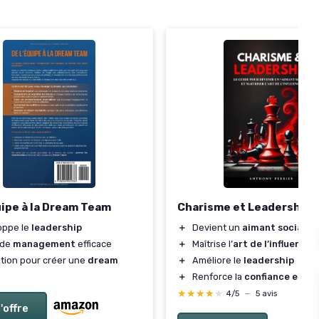
uipe à la Dream Team
Charisme et Leadership
oppe le
leadership
＋
Devient un
aimant social
 de
management
efficace
＋
Maîtrise l’
art de l’influence
ation pour créer une
dream
＋
Améliore le
leadership
＋
Renforce la
confiance en soi
★★★★★
★★★★★
4/5
—
5 avis
l'offre