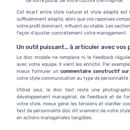
de votre poste, de votre culture d’entreprise.
Cet écart entre style naturel et style adapté est
suffisamment adapté, alors que vos reponses comp
votre profil dominant, influent ou stable. Les section
façon d’ajuster concrètement votre management.
Un outil puissant… à articuler avec vos
Le disc modele ne remplace ni le feedback régulier
avec votre equipe. Il vient les enrichir. Par exemp
mieux formuler un
commentaire constructif sur
votre style communication au type de personnalité d
Utilisé seul, le disc test reste une photograph
développement managérial, de feedback et de forma
votre style, mieux gérer les tensions et clarifier vo
test de personnalité disc dit vraiment de votre sty
en actions managériales tangibles.