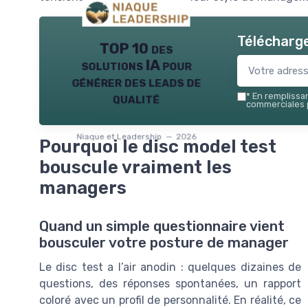
Télécharge
TOP 10 des
solutions IA pour
générer des leads de
qualité
*
En remplissant
commerciales p
Niaque et Leadership — 2026
Pourquoi le disc model test
bouscule vraiment les
managers
Quand un simple questionnaire vient
bousculer votre posture de manager
Le disc test a l’air anodin : quelques dizaines de
questions, des réponses spontanées, un rapport
coloré avec un profil de personnalité. En réalité, ce