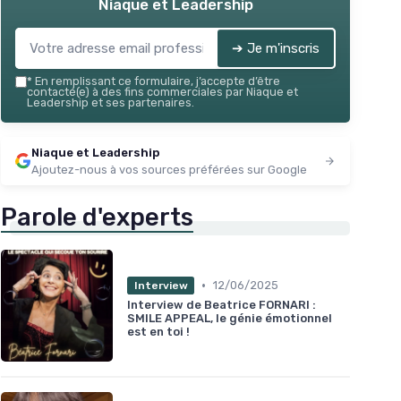
Niaque et Leadership
➔ Je m'inscris
*
En remplissant ce formulaire, j’accepte d’être
contacté(e) à des fins commerciales par Niaque et
Leadership et ses partenaires.
Niaque et Leadership
Ajoutez-nous à vos sources préférées sur Google
Parole d'experts
•
12/06/2025
Interview
Interview de Beatrice FORNARI :
SMILE APPEAL, le génie émotionnel
est en toi !