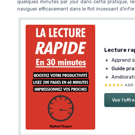
quelques minutes par jour dans cette pratique, le
naviguer efficacement dans le flot incessant d'info
Lecture ra
＋
Apprend à 
＋
Guide pra
＋
Améliorat
★★★★★
★★★★★
4,5/5
Voir l'offre