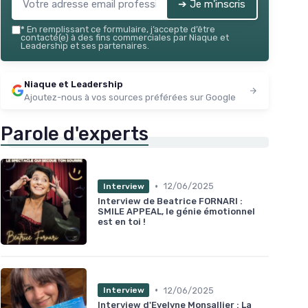
➔ Je m'inscris
★★★★★
★★★★★
4,2/5
—
75 avis
*
En remplissant ce formulaire, j’accepte d’être
contacté(e) à des fins commerciales par Niaque et
Voir l'offre
Leadership et ses partenaires.
Niaque et Leadership
Ajoutez-nous à vos sources préférées sur Google
Parole d'experts
•
12/06/2025
Interview
Interview de Beatrice FORNARI :
SMILE APPEAL, le génie émotionnel
est en toi !
•
12/06/2025
Interview
Interview d'Evelyne Monsallier : La