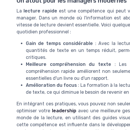
Un atout pour les managers modernes
La
lecture rapide
est une compétence qui peut vé
manager. Dans un monde où l'information est abon
vitesse de lecture devient essentielle. Voici quelq
quotidien professionnel :
Gain de temps considérable
: Avec la lectu
quantités de texte en un temps réduit, perme
critiques.
Meilleure compréhension du texte
: Les t
compréhension rapide améliorent non seulemen
essentielles d'un livre ou d'un rapport.
Amélioration du focus
: La formation à la lect
de texte, ce qui diminue le besoin de revenir en 
En intégrant ces pratiques, vous pouvez non seule
optimiser votre
leadership
avec une meilleure ges
monde de la lecture, en utilisant des guides vis
cette compétence est influente dans le développem