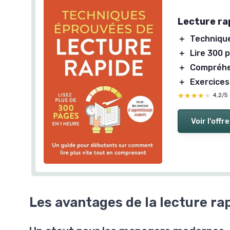
Lecture ra
＋
Techniqu
＋
Lire 300 
＋
Compréhe
＋
Exercices
★★★★★
★★★★★
4,2/5
Voir l'offre
Les avantages de la lecture ra