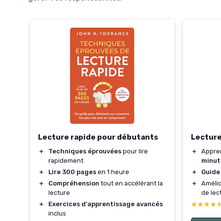
Lecture rapide pour débutants
Lecture
＋
Techniques éprouvées
pour lire
＋
Appren
rapidement
minut
＋
Lire 300 pages
en 1 heure
＋
Guide
＋
Compréhension
tout en accélérant la
＋
Améli
lecture
de lec
＋
Exercices d'apprentissage avancés
★★★★
★★★★
inclus