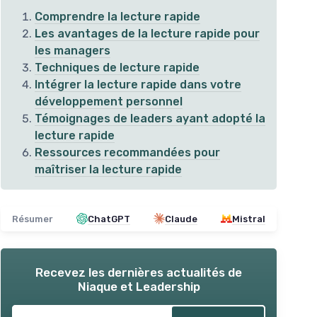
Comprendre la lecture rapide
Les avantages de la lecture rapide pour
les managers
Techniques de lecture rapide
Intégrer la lecture rapide dans votre
développement personnel
Témoignages de leaders ayant adopté la
lecture rapide
Ressources recommandées pour
maîtriser la lecture rapide
luxe
Lecture rapide pour débutants
Lec
＋
Techniques éprouvées
pour lire
＋
Résumer
ChatGPT
Claude
Mistral
rapidement
＋
Lire 300 pages
en 1 heure
＋
＋
Compréhension
tout en accélérant la
＋
Recevez les dernières actualités de
lecture
Niaque et Leadership
＋
Exercices d'apprentissage avancés
★★
★★
inclus