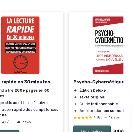
Psycho-Cybernétique De
 rapide en 30 minutes
＋
Édition
Deluxe
d à lire
200+ pages
en
60
es
＋
Texte
original
 pratique
et facile à suivre
＋
Guide
indispensable
oration
rapide
des compétences
＋
Amélioration
personnelle
ture
★★★★★
★★★★★
4,8/5
—
12 avis
★
★
4,5/5
—
489 avis