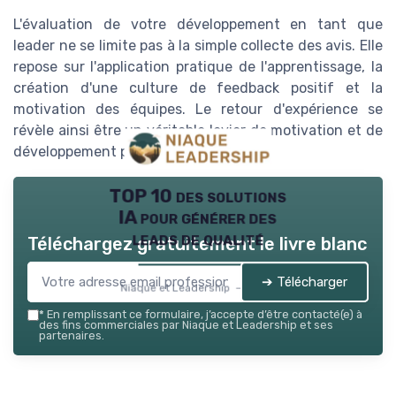
L'évaluation de votre développement en tant que
leader ne se limite pas à la simple collecte des avis. Elle
repose sur l'application pratique de l'apprentissage, la
création d'une culture de feedback positif et la
motivation des équipes. Le retour d'expérience se
révèle ainsi être un véritable levier de motivation et de
développement personnel.
TOP 10 des solutions
IA pour générer des
leads de qualité
Téléchargez gratuitement le livre blanc
➔ Télécharger
Niaque et Leadership — 2026
*
En remplissant ce formulaire, j’accepte d’être contacté(e) à
des fins commerciales par Niaque et Leadership et ses
partenaires.