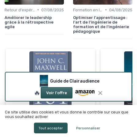
•
•
Retour d'expérience et feedback
07/08/2025
Formation en leadership
04/08/2025
Améliorer le leadership
Optimiser l'apprentissage :
grâce à la rétrospective
l'art de l'ingénierie de
agile
formation et de l'ingénierie
pédagogique
Guide de Clairaudience
🔥
Voir l'offre
Ce site utilise des cookies et vous donne le contrôle sur ceux que
vous souhaitez activer
Guide de Clai
⭐ TRÈS BIEN NOTÉ
🔥 POPULAIRE
Tout accepter
Personnaliser
Leadership 101
＋
7 étapes
clair