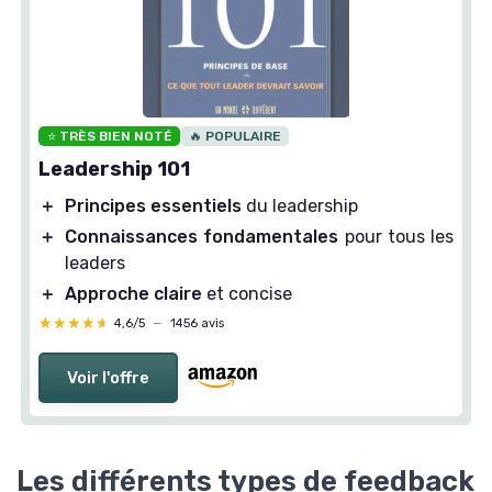
⭐ TRÈS BIEN NOTÉ
🔥 POPULAIRE
Leadership 101
＋
Principes essentiels
du leadership
＋
Connaissances fondamentales
pour tous les
leaders
＋
Approche claire
et concise
★★★★★
★★★★★
4,6/5
—
1456 avis
Voir l'offre
Les différents types de feedback