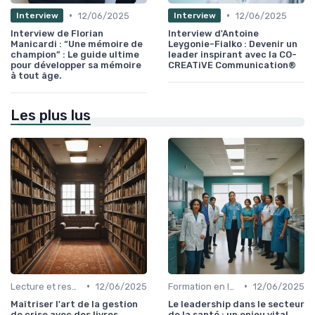
•
•
12/06/2025
12/06/2025
Interview
Interview
Interview de Florian
Interview d'Antoine
Manicardi : “Une mémoire de
Leygonie-Fialko : Devenir un
champion” : Le guide ultime
leader inspirant avec la CO-
pour développer sa mémoire
CREATiVE Communication®
à tout âge.
Les plus lus
•
•
Lecture et ressources pour leaders
12/06/2025
Formation en leadership
12/06/2025
Maîtriser l'art de la gestion
Le leadership dans le secteur
de crise avec des livres
de la santé : un enjeu vital