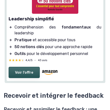
Leadership simplifié
＋
Compréhension des
fondamentaux
du
leadership
＋
Pratique
et accessible pour tous
＋
50 notions clés
pour une approche rapide
＋
Outils
pour le développement personnel
★★★★★
★★★★★
4,4/5
—
43 avis
Voir l'offre
Recevoir et intégrer le feedback
Recevoir et assimiler le feedback : une