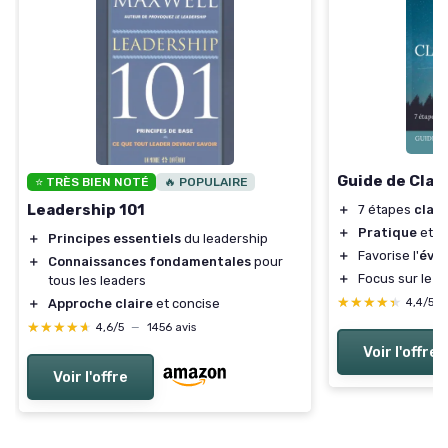
Guide de Clai
⭐ TRÈS BIEN NOTÉ
🔥 POPULAIRE
Leadership 101
＋
7 étapes
clair
＋
Pratique
et a
＋
Principes essentiels
du leadership
＋
Favorise l'
évei
＋
Connaissances fondamentales
pour
＋
Focus sur le
d
tous les leaders
★★★★★
★★★★★
4,4/5
＋
Approche claire
et concise
★★★★★
★★★★★
4,6/5
—
1456 avis
Voir l'offre
Voir l'offre