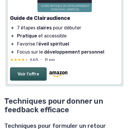
Guide de Clairaudience
＋
7 étapes
claires
pour débuter
＋
Pratique
et accessible
＋
Favorise l'
éveil spirituel
＋
Focus sur le
développement personnel
★★★★★
★★★★★
4,4/5
—
31 avis
Voir l'offre
Techniques pour donner un
feedback efficace
Techniques pour formuler un retour