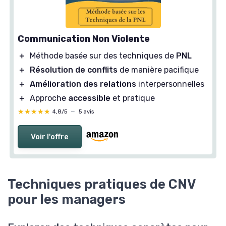
Communication Non Violente
＋
Méthode basée sur des techniques de
PNL
＋
Résolution de conflits
de manière pacifique
＋
Amélioration des relations
interpersonnelles
＋
Approche
accessible
et pratique
★★★★★
★★★★★
4,8/5
—
5 avis
Voir l'offre
Techniques pratiques de CNV
pour les managers