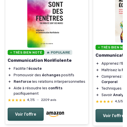
⭐ TRÈS BIEN NO
⭐ TRÈS BIEN NOTÉ
🔥 POPULAIRE
Communicatio
Communication NonViolente
＋
Apprenez l’
Em
＋
Facilite l'
écoute
＋
Maîtrisez la
Pe
＋
Promouvoir des
échanges
positifs
＋
Comprenez le
＋
Renforce
les relations interpersonnelles
Corporel
＋
Aide à résoudre les
conflits
＋
Techniques d
pacifiquement
＋
Savoir
Analys
★★★★★
★★★★★
4,7/5
—
2209 avis
★★★★★
★★★★★
4,5/5
Voir l'offre
Voir l'offre