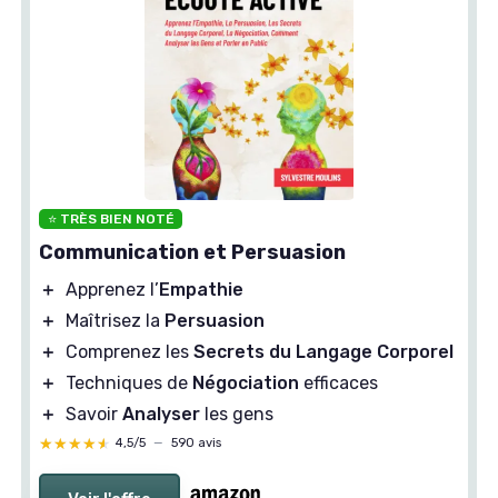
⭐ TRÈS BIEN NOTÉ
Communication et Persuasion
＋
Apprenez l’
Empathie
＋
Maîtrisez la
Persuasion
＋
Comprenez les
Secrets du Langage Corporel
＋
Techniques de
Négociation
efficaces
＋
Savoir
Analyser
les gens
★★★★★
★★★★★
4,5/5
—
590 avis