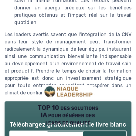
suivi la même formation. Ces retours peuvent
donner un aperçu précieux sur les bénéfices
pratiques obtenus et l'impact réel sur le travail
quotidien.
Les leaders avertis savent que l'intégration de la CNV
dans leur style de management peut transformer
radicalement la dynamique de leur équipe, instaurant
ainsi une communication bienveillante indispensable
au développement d'un environnement de travail sain
et productif. Prendre le temps de choisir la formation
appropriée est donc un investissement stratégique
pour toute entreprise souhaitant prospérer dans un
climat de confiance et de collaboration.
TOP 10 des solutions
IA pour générer des
leads de qualité
Téléchargez gratuitement le livre blanc