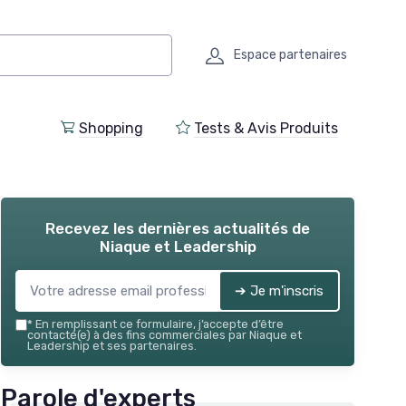
Espace partenaires
Shopping
Tests & Avis Produits
Recevez les dernières actualités de
Niaque et Leadership
➔ Je m'inscris
*
En remplissant ce formulaire, j’accepte d’être
contacté(e) à des fins commerciales par Niaque et
Leadership et ses partenaires.
Parole d'experts