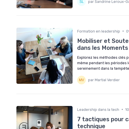
par Sandrine Leroux-G
•
Formation en leadership
0
Mobiliser et Sout
dans les Moments D
Explorez les méthodes clés p
même pendant les périodes le
sereinement dans la tempête
par Martial Verdier
•
Leadership dans la tech
1
7 tactiques pour c
technique