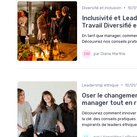
•
Diversité et inclusion
10/0
Inclusivité et Lea
Travail Diversifié
En tant que manager, comment 
Découvrez nos conseils prati
par Diane Marthe
•
Leadership éthique
10/01
Oser le changeme
manager tout en r
Découvrez comment innover e
la clé: des conseils pratiq
inspirants de leaders éthique
par Léopoldine Lefèvr