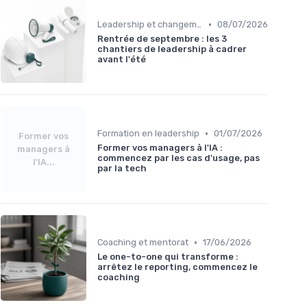
•
Leadership et changement
08/07/2026
Rentrée de septembre : les 3
chantiers de leadership à cadrer
avant l'été
•
Formation en leadership
01/07/2026
Former vos
Former vos managers à l'IA :
managers à
commencez par les cas d'usage, pas
l'IA...
par la tech
•
Coaching et mentorat
17/06/2026
Le one-to-one qui transforme :
arrêtez le reporting, commencez le
coaching