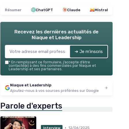
Résumer
ChatGPT
Claude
Mistral
Recevez les dernières actualités de
Niaque et Leadership
➔ Je m'inscris
*
En remplissant ce formulaire, j’accepte d’être
contacté(e) à des fins commerciales par Niaque et
Leadership et ses partenaires.
Niaque et Leadership
Ajoutez-nous à vos sources préférées sur Google
Parole d'experts
•
12/06/2025
Interview