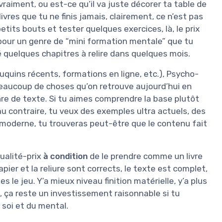
e vraiment, ou est-ce qu’il va juste décorer ta table de
livres que tu ne finis jamais, clairement, ce n’est pas
petits bouts et tester quelques exercices, là, le prix
 pour un genre de “mini formation mentale” que tu
té quelques chapitres à relire dans quelques mois.
uquins récents, formations en ligne, etc.), Psycho-
eaucoup de choses qu’on retrouve aujourd’hui en
re de texte. Si tu aimes comprendre la base plutôt
, au contraire, tu veux des exemples ultra actuels, des
 moderne, tu trouveras peut-être que le contenu fait
qualité-prix
à condition
de le prendre comme un livre
pier et la reliure sont corrects, le texte est complet,
s le jeu. Y’a mieux niveau finition matérielle, y’a plus
e, ça reste un investissement raisonnable si tu
 soi et du mental.