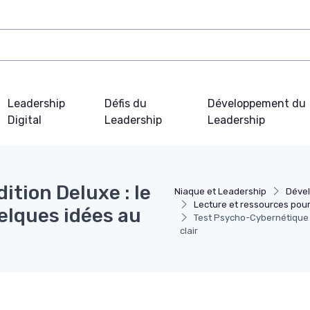
Leadership
Défis du
Développement du
Digital
Leadership
Leadership
tion Deluxe : le
Niaque et Leadership
Dével
Lecture et ressources pour
elques idées au
Test Psycho-Cybernétique É
clair