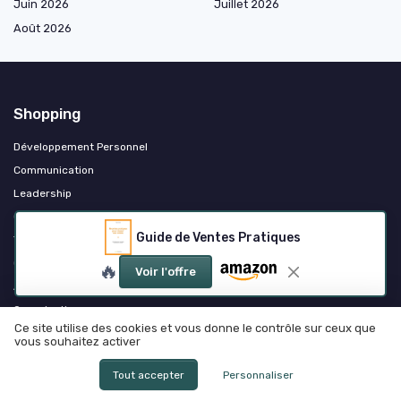
Juin 2026
Juillet 2026
Août 2026
Shopping
Développement Personnel
Communication
Leadership
Compétences Analytiques
Guide de Ventes Pratiques
Travail en Équipe
Gestion des Conflits
🔥
Voir l'offre
Adaptabilité
Organisation
Ce site utilise des cookies et vous donne le contrôle sur ceux que
vous souhaitez activer
Les plus lus
Tout accepter
Personnaliser
Maîtriser l'art de la gestion de crise avec des livres essentiels