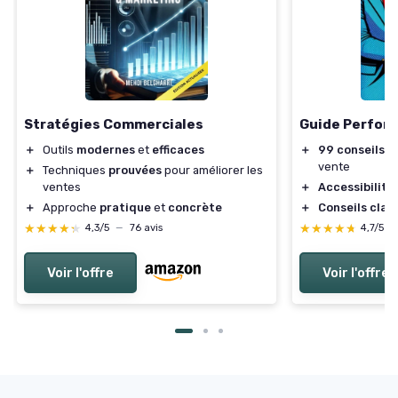
Stratégies Commerciales
Guide Perfor
＋
Outils
modernes
et
efficaces
＋
99 conseils p
vente
＋
Techniques
prouvées
pour améliorer les
ventes
＋
Accessibilité
＋
Approche
pratique
et
concrète
＋
Conseils clair
★★★★★
★★★★★
★★★★★
★★★★★
4,3/5
—
76 avis
4,7/5
—
Voir l'offre
Voir l'offre