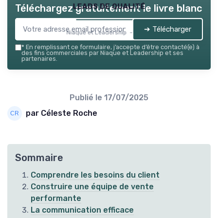
leads de qualité
Téléchargez gratuitement le livre blanc
➔ Télécharger
Niaque et Leadership — 2026
*
En remplissant ce formulaire, j’accepte d’être contacté(e) à
des fins commerciales par Niaque et Leadership et ses
partenaires.
Publié le
17/07/2025
par Céleste Roche
Sommaire
Comprendre les besoins du client
Construire une équipe de vente
performante
La communication efficace