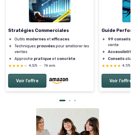
Stratégies Commerciales
Guide Perfor
＋
Outils
modernes
et
efficaces
＋
99 conseils p
vente
＋
Techniques
prouvées
pour améliorer les
ventes
＋
Accessibilité
＋
Approche
pratique
et
concrète
＋
Conseils clair
★★★★★
★★★★★
★★★★★
★★★★★
4,3/5
—
76 avis
4,7/5
—
Voir l'offre
Voir l'offre