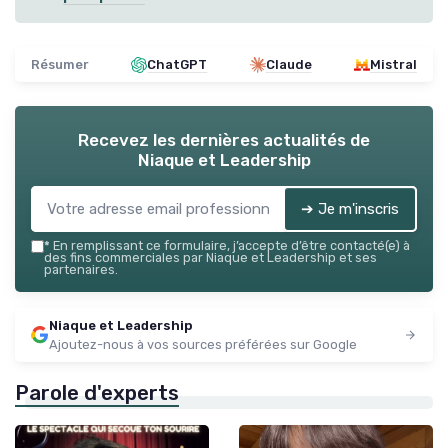
Résumer
ChatGPT
Claude
Mistral
Recevez les dernières actualités de
Niaque et Leadership
➔ Je m'inscris
*
En remplissant ce formulaire, j’accepte d’être contacté(e) à
des fins commerciales par Niaque et Leadership et ses
partenaires.
Niaque et Leadership
Ajoutez-nous à vos sources préférées sur Google
Parole d'experts