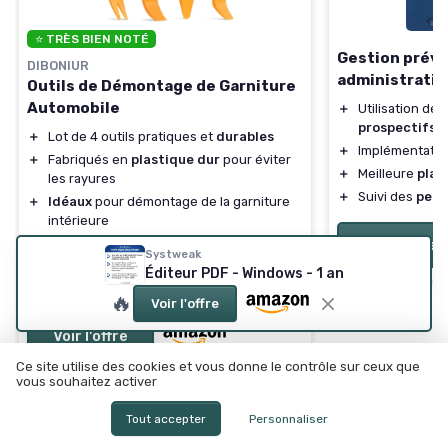
⭐ TRÈS BIEN NOTÉ
Gestion prévi
DIBONIUR
administratio
Outils de Démontage de Garniture
Automobile
＋
Utilisation de
t
prospectifs
＋
Lot de 4 outils pratiques et
durables
＋
Implémentati
＋
Fabriqués en
plastique dur
pour éviter
＋
Meilleure
plan
les rayures
＋
Suivi des
perf
＋
Idéaux
pour démontage de la garniture
intérieure
＋
Couleur orange
pour une meilleure
Voir l'offre
Systweak
visibilité
Éditeur PDF - Windows - 1 an
★★★★★
★★★★★
4,6/5
—
787 avis
🔥
Voir l'offre
Voir l'offre
Ce site utilise des cookies et vous donne le contrôle sur ceux que
vous souhaitez activer
Tout accepter
Personnaliser