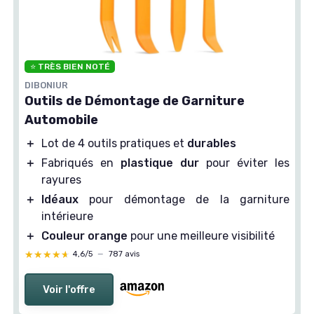
⭐ TRÈS BIEN NOTÉ
DIBONIUR
Outils de Démontage de Garniture
Automobile
＋
Lot de 4 outils pratiques et
durables
＋
Fabriqués en
plastique dur
pour éviter les
rayures
＋
Idéaux
pour démontage de la garniture
intérieure
＋
Couleur orange
pour une meilleure visibilité
★★★★★
★★★★★
4,6/5
—
787 avis
Voir l'offre