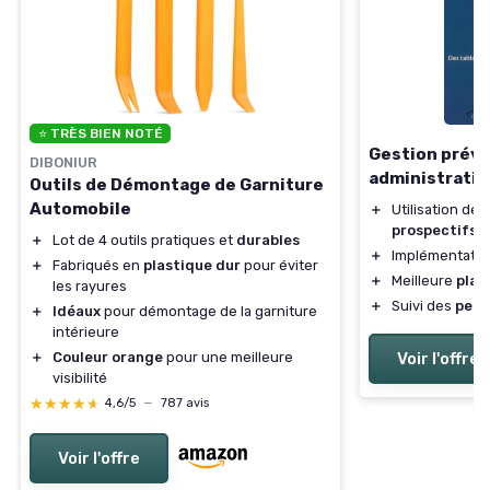
⭐ TRÈS BIEN NOTÉ
Gestion prévi
DIBONIUR
administratio
Outils de Démontage de Garniture
Automobile
＋
Utilisation de
t
prospectifs
＋
Lot de 4 outils pratiques et
durables
＋
Implémentati
＋
Fabriqués en
plastique dur
pour éviter
＋
Meilleure
plan
les rayures
＋
Suivi des
perf
＋
Idéaux
pour démontage de la garniture
intérieure
＋
Couleur orange
pour une meilleure
Voir l'offre
visibilité
★★★★★
★★★★★
4,6/5
—
787 avis
Voir l'offre