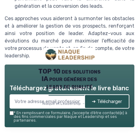
génération et la conversion des leads.
Ces approches vous aideront à surmonter les obstacles
et à améliorer la gestion de vos prospects, renforçant
ainsi votre position de leader. Adaptez-vous aux
évolutions du marché pour maximiser l'efficacité de
votre processus de vente et, en fin de compte, de votre
leadership.
TOP 10 des solutions
IA pour générer des
leads de qualité
Téléchargez gratuitement le livre blanc
➔ Télécharger
Niaque et Leadership — 2026
*
En remplissant ce formulaire, j’accepte d’être contacté(e) à
des fins commerciales par Niaque et Leadership et ses
partenaires.